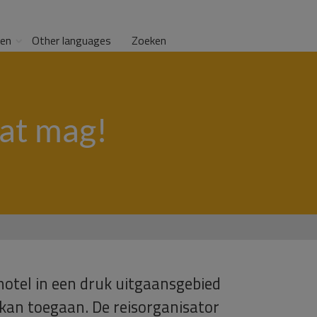
gen
Other languages
Zoeken
dat mag!
otel in een druk uitgaansgebied
g kan toegaan. De reisorganisator