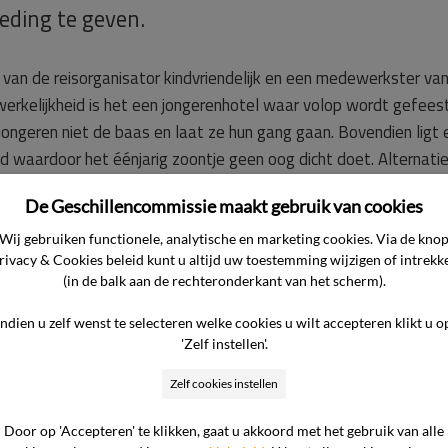
ding te geven.
 van de reisorganisator kindvriendelijk en een medewerkster van
werkelijkheid is het een jongerenhotel waar volop wordt gefees
 jongeren niet de baas en laat ze hun gang gaan. Bovendien ligt 
 waardoor het éénjarig zoontje geen oog dicht doet. Alternat
at de consument dit hotel nooit had moeten boeken. Volgens d
De Geschillencommissie maakt gebruik van cookies
e hotelgasten, maar is hij wel tekort geschoten in zijn informat
Wij gebruiken functionele, analytische en marketing cookies. Via de kno
rivacy & Cookies beleid kunt u altijd uw toestemming wijzigen of intrekk
beschrijving aangeeft dat er kinderactiviteiten en –faciliteite
(in de balk aan de rechteronderkant van het scherm).
Wel staat er dat het hotel bij jongeren erg populair is, centraal 
zijn. Het is één van de populairste badplaatsen met swingende
Indien u zelf wenst te selecteren welke cookies u wilt accepteren klikt u o
'Zelf instellen'.
. De reisleiding heeft ter plaatse een alternatief aangeboden,
nform de reisovereenkomst is uitgevoerd wordt de consument g
Zelf cookies instellen
dat in zowel het aanbod als in de boekingsbevestiging niet ove
Door op 'Accepteren' te klikken, gaat u akkoord met het gebruik van alle