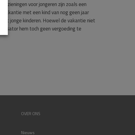
 voorzieningen voor jongeren zijn zoals een
rvakantie met een kind van nog geen jaar
 met jonge kinderen. Hoewel de vakantie niet
ganisator hem toch geen vergoeding te
OVER ONS
Nieuws