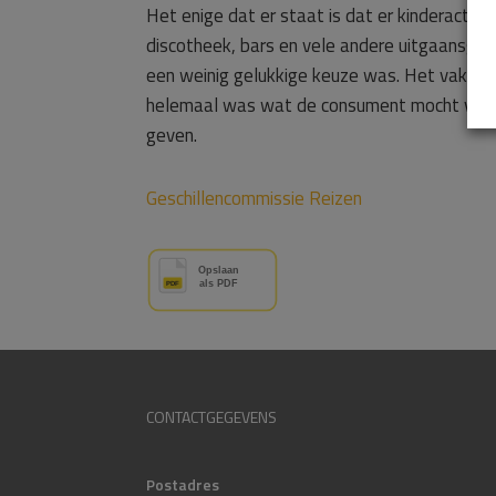
Het enige dat er staat is dat er kinderactivit
discotheek, bars en vele andere uitgaansge
een weinig gelukkige keuze was. Het vakanti
helemaal was wat de consument mocht verwac
geven.
Geschillencommissie Reizen
CONTACTGEGEVENS
Postadres