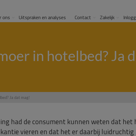
r ons
Uitspraken en analyses
Contact
Zakelijk
Inlog
oer in hotelbed? Ja 
lbed? Ja dat mag!
ving had de consument kunnen weten dat het h
kantie vieren en dat het er daarbij luidruchti