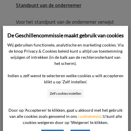
Standpunt van de ondernemer
Voor het standpunt van de ondernemer verwijst
de commissie naar de overgelegde stukken. In
De Geschillencommissie maakt gebruik van cookies
de kern komt het standpunt op het volgende
neer.
Wij gebruiken functionele, analytische en marketing cookies. Via
de knop Privacy & Cookies beleid kunt u altijd uw toestemming
wijzigen of intrekken (in de balk aan de rechteronderkant van
In dit geschil kan klager niet worden
het scherm).
aangemerkt als consument, aangezien het
Indien u zelf wenst te selecteren welke cookies u wilt accepteren
vervoer van het betreffende poststuk heeft
klikt u op 'Zelf instellen'.
plaatsgevonden in het kader van een
rechtspersoonlijk of bedrijfsmatig handelen. Dit
Zelf cookies instellen
blijkt onder meer uit de overgelegde factuur en
het e-mailadres ([e-mail consument]), dat is
Door op 'Accepteren' te klikken, gaat u akkoord met het gebruik
van alle cookies zoals genoemd in ons
cookiebeleid
. U kunt alle
gebruikt in de correspondentie met de
cookies weigeren door op 'Weigeren' te klikken.
klantenservice. Het structureel verhandelen van