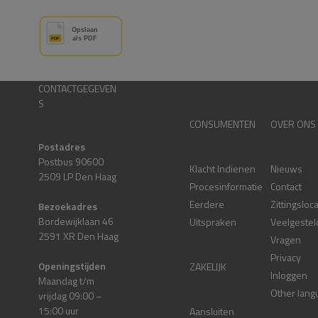
CONTACTGEGEVEN
S
CONSUMENTEN
OVER ONS
Postadres
Postbus 90600
Klacht Indienen
Nieuws
2509 LP Den Haag
Procesinformatie
Contact
Eerdere
Zittingsloc
Bezoekadres
Bordewijklaan 46
Uitspraken
Veelgestel
2591 XR Den Haag
Vragen
Privacy
Openingstijden
ZAKELIJK
Inloggen
Maandag t/m
Other lang
vrijdag 09:00 –
15:00 uur
Aansluiten