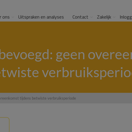
r ons
Uitspraken en analyses
Contact
Zakelijk
Inlog
evoegd: geen overee
twiste verbruiksperi
eenkomst tijdens betwiste verbruiksperiode