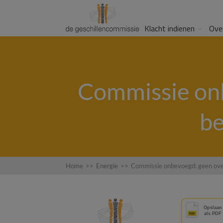
Klacht indienen
Ove
Commissie onb
be
Home
>>
Energie
>>
Commissie onbevoegd: geen over