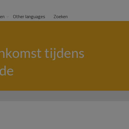
gen
Other languages
Zoeken
nkomst tijdens
ode