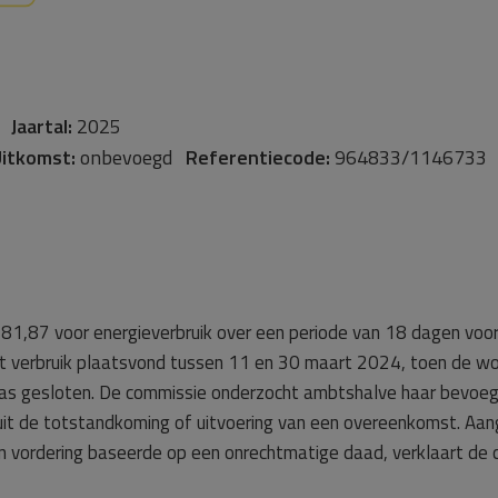
e
Jaartal:
2025
itkomst:
onbevoegd
Referentiecode:
964833/1146733
81,87 voor energieverbruik over een periode van 18 dagen voo
et verbruik plaatsvond tussen 11 en 30 maart 2024, toen de w
s gesloten. De commissie onderzocht ambtshalve haar bevoegdh
uit de totstandkoming of uitvoering van een overeenkomst. Aan
 vordering baseerde op een onrechtmatige daad, verklaart de 