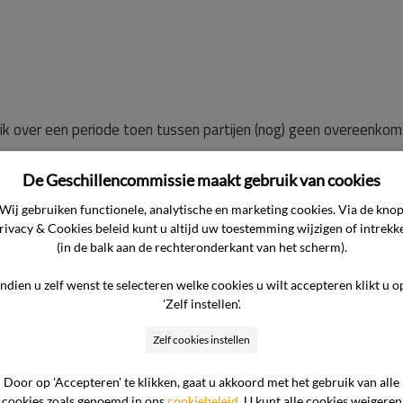
k over een periode toen tussen partijen (nog) geen overeenkom
De Geschillencommissie maakt gebruik van cookies
Wij gebruiken functionele, analytische en marketing cookies. Via de kno
rivacy & Cookies beleid kunt u altijd uw toestemming wijzigen of intrekk
(in de balk aan de rechteronderkant van het scherm).
 onrechte € 289,– (in werkelijkheid € 281,87) vordert voor en
sument niet aantonen.
Indien u zelf wenst te selecteren welke cookies u wilt accepteren klikt u o
'Zelf instellen'.
n huis heeft gehuurd met ingang van 11 maart 2024. Toen zi
Zelf cookies instellen
r dat huis verhuisd en heeft met ingang van die datum met een
ik over de periode 11 tot 30 maart 2024.
Door op 'Accepteren' te klikken, gaat u akkoord met het gebruik van alle
cookies zoals genoemd in ons
cookiebeleid
. U kunt alle cookies weigeren