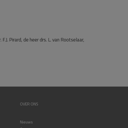
F.J. Pirard, de heer drs. L. van Rootselaar,
OVER ONS
Nieuws