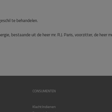
eschil te behandelen.
gie, bestaande uit de heer mr. R.J. Paris, voorzitter, de heer mr. 
CONSUMENTEN
Klacht Indienen