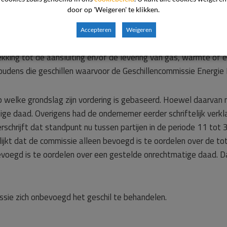
door op 'Weigeren' te klikken.
n of zij bevoegd is het voorgelegde geschil te beoordelen. In a
Accepteren
Weigeren
sen consument en ondernemer te beslechten, voor zover deze b
king tot de aansluiting en/of de levering van gas, warmte of 
dens die geschillen waarvoor de Geschillencommissie Energie P
p welke grondslag zijn vordering is gebaseerd. Hoewel daarvan 
e daad. Overigens had de ondernemer eerder schriftelijk verkla
schrijft dat standpunt nu tussen partijen in de periode 11 to
blijkt dat de commissie alleen bevoegd is te oordelen over de t
evoegd is te oordelen over een gestelde onrechtmatige daad. Dat
sie zich onbevoegd het geschil te behandelen.