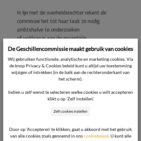
In lijn met de overheidsrechter rekent de
commissie het tot haar taak zo nodig
ambtshalve te onderzoeken
of voldaan is aan de essentiële
informatieplichten in de zin van afdeling 5.2B
De Geschillencommissie maakt gebruik van cookies
van Boek 6 BW bij het tot
Wij gebruiken functionele, analytische en marketing cookies. Via
stand komen van een overeenkomst met een
de knop Privacy & Cookies beleid kunt u altijd uw toestemming
consument. Dit volgt uit de prejudiciële
wijzigen of intrekken (in de balk aan de rechteronderkant van
het scherm).
beslissing van de
Hoge Raad van 12 november 2021,
Indien u zelf wenst te selecteren welke cookies u wilt accepteren
ECLI:NL:HR:2021:1677 (met name
klikt u op 'Zelf instellen'.
rechtsoverweging 3.1.7, 3.1.9, 3.1.10 en
Zelf cookies instellen
3.1.11). Het betreft informatie die volgens
artikel 6:230m lid 1 aanhef BW op duidelijke en
Door op 'Accepteren' te klikken, gaat u akkoord met het gebruik
begrijpelijke wijze aan de consument moet
van alle cookies zoals genoemd in ons
cookiebeleid
. U kunt alle
worden verstrekt vóórdat de consument