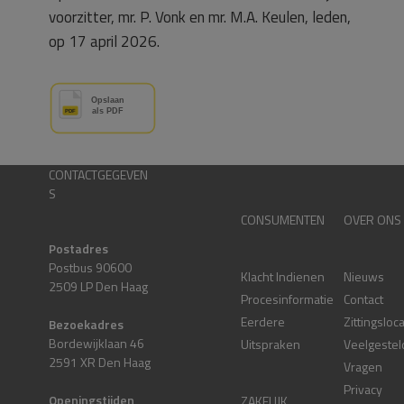
voorzitter, mr. P. Vonk en mr. M.A. Keulen, leden,
op 17 april 2026.
CONTACTGEGEVEN
S
CONSUMENTEN
OVER ONS
Postadres
Postbus 90600
Klacht Indienen
Nieuws
2509 LP Den Haag
Procesinformatie
Contact
Eerdere
Zittingsloc
Bezoekadres
Bordewijklaan 46
Uitspraken
Veelgestel
2591 XR Den Haag
Vragen
Privacy
Openingstijden
ZAKELIJK