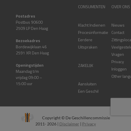
CONSUMENTEN
OVER ONS
Postadres
Postbus 90600
Klacht Indienen
Nieuws
2509 LP Den Haag
Procesinformatie
Contact
Eerdere
Zittingsloc
Bezoekadres
Bordewijklaan 46
Uitspraken
Veelgestel
2591 XR Den Haag
Vragen
Privacy
Openingstijden
ZAKELIJK
Inloggen
Maandag t/m
Other lang
vrijdag 09:00 –
15:00 uur
Aansluiten
Een Geschil
Copyright © De Geschillencommissie
2011- 2026 |
Disclaimer
|
Privacy