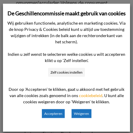
omvormer/acculader. Volgens de consument
heeft de ondernemer hem niet geïnformeerd
De Geschillencommissie maakt gebruik van cookies
dat de betreffende lithium accu alleen (veilig)
Wij gebruiken functionele, analytische en marketing cookies. Via
gebruikt kon worden als het elektrisch systeem
de knop Privacy & Cookies beleid kunt u altijd uw toestemming
van zijn camper zou worden aangepast. De
wijzigen of intrekken (in de balk aan de rechteronderkant van
het scherm).
consument wil schadevergoeding.
Indien u zelf wenst te selecteren welke cookies u wilt accepteren
Standpunt van de ondernemer
klikt u op 'Zelf instellen'.
Zelf cookies instellen
Voor het standpunt van de ondernemer verwijst
de commissie naar de overgelegde stukken. In
Door op 'Accepteren' te klikken, gaat u akkoord met het gebruik
de kern komt het standpunt op het volgende
van alle cookies zoals genoemd in ons
cookiebeleid
. U kunt alle
neer.
cookies weigeren door op 'Weigeren' te klikken.
Accepteren
Weigeren
De geleverde accu voldeed aan de
overeenkomst en functioneerde conform de