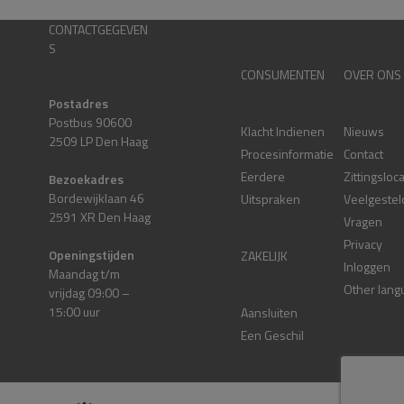
CONTACTGEGEVEN
S
CONSUMENTEN
OVER ONS
Postadres
Postbus 90600
Klacht Indienen
Nieuws
2509 LP Den Haag
Procesinformatie
Contact
Eerdere
Zittingsloc
Bezoekadres
Bordewijklaan 46
Uitspraken
Veelgestel
2591 XR Den Haag
Vragen
Privacy
Openingstijden
ZAKELIJK
Inloggen
Maandag t/m
Other lang
vrijdag 09:00 –
15:00 uur
Aansluiten
Een Geschil