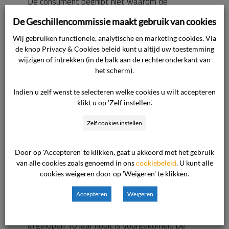
De consument begrijpt niet waarom de
ondernemer niet gewoon met tape, zoals zij
De Geschillencommissie maakt gebruik van cookies
gewoon was gewend bij haar vorige kapper, de
Wij gebruiken functionele, analytische en marketing cookies. Via
extensions wilde inzetten.
de knop Privacy & Cookies beleid kunt u altijd uw toestemming
wijzigen of intrekken (in de balk aan de rechteronderkant van
Standpunt van de ondernemer
het scherm).
Voor het standpunt van de ondernemer verwijst
Indien u zelf wenst te selecteren welke cookies u wilt accepteren
de commissie naar de overgelegde stukken. In
klikt u op 'Zelf instellen'.
de kern komt het standpunt op het volgende
Zelf cookies instellen
neer.
Door op 'Accepteren' te klikken, gaat u akkoord met het gebruik
De ondernemer meldt dat de consument nooit
van alle cookies zoals genoemd in ons
cookiebeleid
. U kunt alle
van tevoren heeft gezegd dat zij allergisch is
cookies weigeren door op 'Weigeren' te klikken.
voor metaal. Het is zeer onwaarschijnlijk dat
Accepteren
Weigeren
deze ringetjes een allergie veroorzaken, omdat
allergie bij deze ringetjes bij de ondernemer de
afgelopen 10 jaar nooit is voorgekomen. De