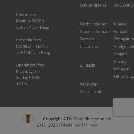
CONSUMENTEN
OVER ONS
Postadres
Postbus 90600
Klacht Indienen
Nieuws
2509 LP Den Haag
Procesinformatie
Contact
Eerdere
Zittingsloc
Bezoekadres
Bordewijklaan 46
Uitspraken
Veelgestel
2591 XR Den Haag
Vragen
Privacy
Openingstijden
ZAKELIJK
Inloggen
Maandag t/m
Other lang
vrijdag 09:00 –
15:00 uur
Aansluiten
Een Geschil
Copyright © De Geschillencommissie
2011- 2026 |
Disclaimer
|
Privacy