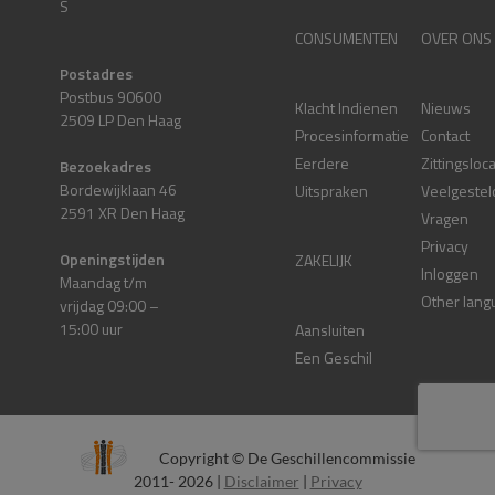
S
CONSUMENTEN
OVER ONS
Postadres
Postbus 90600
Klacht Indienen
Nieuws
2509 LP Den Haag
Procesinformatie
Contact
Eerdere
Zittingsloc
Bezoekadres
Bordewijklaan 46
Uitspraken
Veelgestel
2591 XR Den Haag
Vragen
Privacy
Openingstijden
ZAKELIJK
Inloggen
Maandag t/m
Other lang
vrijdag 09:00 –
15:00 uur
Aansluiten
Een Geschil
Copyright © De Geschillencommissie
2011- 2026 |
Disclaimer
|
Privacy