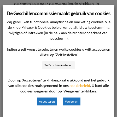
de commissie naar de overgelegde stukken. In
de kern komt het standpunt op het volgende
De Geschillencommissie maakt gebruik van cookies
neer.
Wij gebruiken functionele, analytische en marketing cookies. Via
de knop Privacy & Cookies beleid kunt u altijd uw toestemming
De consument heeft op 12 november 2025 een
wijzigen of intrekken (in de balk aan de rechteronderkant van
het scherm).
bestelling geplaatst in onze webshop, te
weten drie paar schoenen van het merk UGG,
Indien u zelf wenst te selecteren welke cookies u wilt accepteren
met een totale waarde van € 489,95.
klikt u op 'Zelf instellen'.
Vervolgens heeft zij op 14 november 2025
Zelf cookies instellen
geclaimd dat zij deze bestelling niet ontvangen
zou hebben.
Door op 'Accepteren' te klikken, gaat u akkoord met het gebruik
Volgens de track- en trace informatie van
van alle cookies zoals genoemd in ons
cookiebeleid
. U kunt alle
vervoerder [pakketdienst] is de bestelling op
cookies weigeren door op 'Weigeren' te klikken.
13 november 2025 afgeleverd op het door de
Accepteren
Weigeren
consument opgegeven bezorgadres. Nadat zij
op 15 november 2025 nogmaals heeft