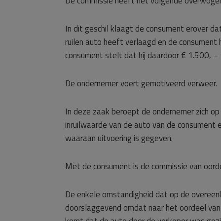
De commissie heeft het volgende overwoge
In dit geschil klaagt de consument erover da
ruilen auto heeft verlaagd en de consumen
consument stelt dat hij daardoor € 1.500, 
De ondernemer voert gemotiveerd verweer.
In deze zaak beroept de ondernemer zich op 
inruilwaarde van de auto van de consument 
waaraan uitvoering is gegeven.
Met de consument is de commissie van oordee
De enkele omstandigheid dat op de overeenko
doorslaggevend omdat naar het oordeel van de 