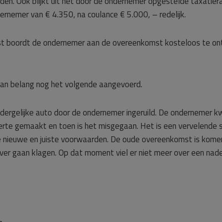
. Ook blijkt uit het door de ondernemer opgestelde taxatiera
dernemer van € 4.350, na coulance € 5.000, – redelijk.
 boordt de ondernemer aan de overeenkomst kosteloos te ontbi
 van belang nog het volgende aangevoerd.
gelijke auto door de ondernemer ingeruild. De ondernemer kwam 
rte gemaakt en toen is het misgegaan. Het is een vervelende s
 nieuwe en juiste voorwaarden. De oude overeenkomst is komen
over gaan klagen. Op dat moment viel er niet meer over een na