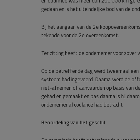
en daarmee was meer dan 200.000 km gereden
gedaan en is het uiteindelijke bod van de on
Bij het aangaan van de 2e koopovereenkomst
tekende voor de 2e overeenkomst.
Ter zitting heeft de ondernemer voor zover
Op de betreffende dag werd tweemaal een der
systeem had ingevoerd. Daarna werd de offe
niet-afnemen of aanvaarden op basis van de
gehad en gemaakt en pas daarna is hij daar
ondernemer al coulance had betracht
Beoordeling van het geschil