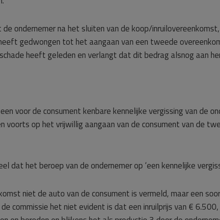
n.
t de ondernemer na het sluiten van de koop/inruilovereenkomst, 
t heeft gedwongen tot het aangaan van een tweede overeenkoms
– schade heeft geleden en verlangt dat dit bedrag alsnog aan 
een voor de consument kenbare kennelijke vergissing van de ond
en voorts op het vrijwillig aangaan van de consument van de t
l dat het beroep van de ondernemer op ‘een kennelijke vergiss
mst niet de auto van de consument is vermeld, maar een soortge
commissie het niet evident is dat een inruilprijs van € 6.500, –