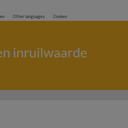
gen
Other languages
Zoeken
en inruilwaarde