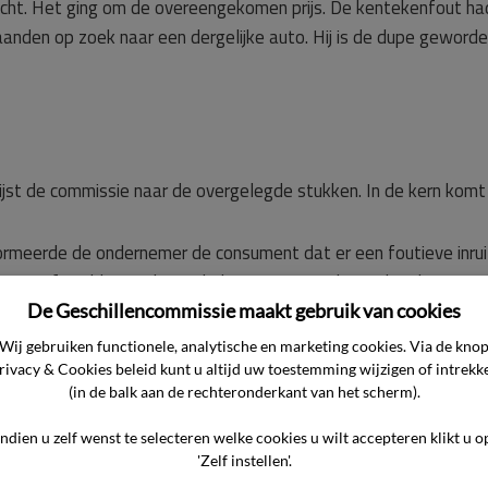
ht. Het ging om de overeengekomen prijs. De kentekenfout ha
den op zoek naar een dergelijke auto. Hij is de dupe geworde
jst de commissie naar de overgelegde stukken. In de kern komt
rmeerde de ondernemer de consument dat er een foutieve inruilp
De feitelijke inruilwaarde lag € 2.150, – lager dan de aanvank
ment tegemoet met een lagere inruilwaarde van € 1.500, -, die
De Geschillencommissie maakt gebruik van cookies
Wij gebruiken functionele, analytische en marketing cookies. Via de kno
ereenkomst gesloten waarop de juiste inruilprijs stond vermel
rivacy & Cookies beleid kunt u altijd uw toestemming wijzigen of intrekk
(in de balk aan de rechteronderkant van het scherm).
Indien u zelf wenst te selecteren welke cookies u wilt accepteren klikt u o
ereenkomst vervangen. De nieuwe overeenkomst is volledig do
'Zelf instellen'.