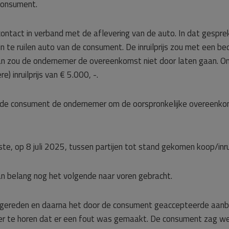
 consument.
 contact in verband met de aflevering van de auto. In dat gesp
n te ruilen auto van de consument. De inruilprijs zou met een b
 zou de ondernemer de overeenkomst niet door laten gaan. Onde
 inruilprijs van € 5.000, -.
de consument de ondernemer om de oorspronkelijke overeenko
e, op 8 juli 2025, tussen partijen tot stand gekomen koop/inr
an belang nog het volgende naar voren gebracht.
 gereden en daarna het door de consument geaccepteerde aanbo
r te horen dat er een fout was gemaakt. De consument zag we