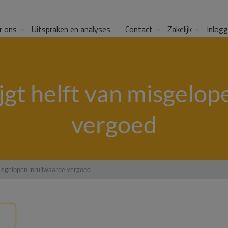
r ons
Uitspraken en analyses
Contact
Zakelijk
Inlog
gt helft van misgelop
vergoed
misgelopen inruilwaarde vergoed