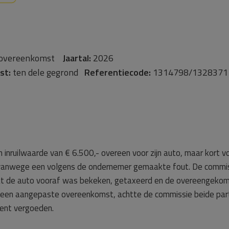
overeenkomst
Jaartal:
2026
st:
ten dele gegrond
Referentiecode:
1314798/1328371
ruilwaarde van € 6.500,- overeen voor zijn auto, maar kort vo
vanwege een volgens de ondernemer gemaakte fout. De commis
t de auto vooraf was bekeken, getaxeerd en de overeengekomen
 een aangepaste overeenkomst, achtte de commissie beide parti
ent vergoeden.