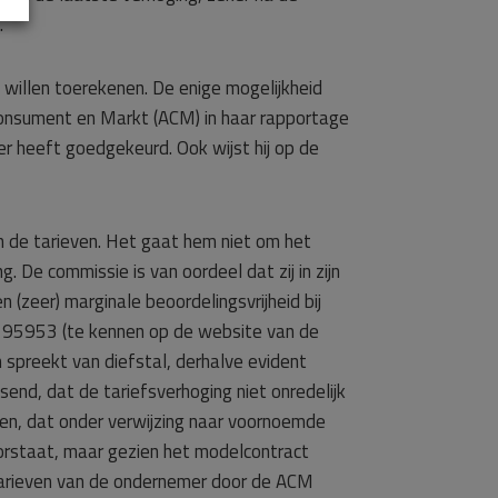
.
illen toerekenen. De enige mogelijkheid
 Consument en Markt (ACM) in haar rapportage
er heeft goedgekeurd. Ook wijst hij op de
n de tarieven. Het gaat hem niet om het
 De commissie is van oordeel dat zij in zijn
(zeer) marginale beoordelingsvrijheid bij
1/195953 (te kennen op de website van de
spreekt van diefstal, derhalve evident
end, dat de tariefsverhoging niet onredelijk
nen, dat onder verwijzing naar voornoemde
orstaat, maar gezien het modelcontract
 tarieven van de ondernemer door de ACM