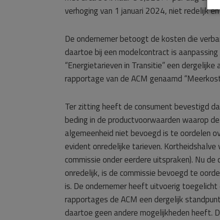
verhoging van 1 januari 2024, niet redelijk e
De ondernemer betoogt de kosten die verba
daartoe bij een modelcontract is aanpassing
“Energietarieven in Transitie” een dergelijk
rapportage van de ACM genaamd “Meerkosten
Ter zitting heeft de consument bevestigd da
beding in de productvoorwaarden waarop de wi
algemeenheid niet bevoegd is te oordelen ove
evident onredelijke tarieven. Kortheidshalv
commissie onder eerdere uitspraken). Nu de 
onredelijk, is de commissie bevoegd te oorde
is. De ondernemer heeft uitvoerig toegelich
rapportages de ACM een dergelijk standpunt 
daartoe geen andere mogelijkheden heeft. D