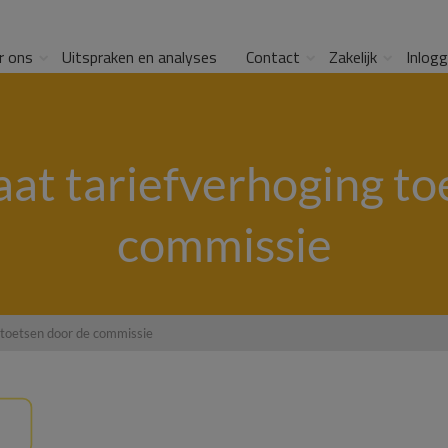
r ons
Uitspraken en analyses
Contact
Zakelijk
Inlog
at tariefverhoging to
commissie
 toetsen door de commissie