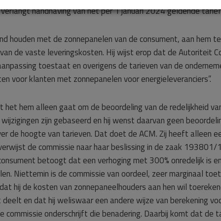
n verlangt handhaving van het per 1 januari 2024 geldende tarief
nd houden met de zonnepanelen van de consument, aan hem te w
 van de vaste leveringskosten. Hij wijst erop dat de Autoriteit
e aanpassing toestaat en overigens de tarieven van de ondernem
 voor klanten met zonnepanelen voor energieleveranciers”.
t het hem alleen gaat om de beoordeling van de redelijkheid va
jzigingen zijn gebaseerd en hij wenst daarvan geen beoordeling.
r de hoogte van tarieven. Dat doet de ACM. Zij heeft alleen een 
e verwijst de commissie naar haar beslissing in de zaak 19380
consument betoogt dat een verhoging met 300% onredelijk is en 
len. Niettemin is de commissie van oordeel, zeer marginaal toets
t dat hij de kosten van zonnepaneelhouders aan hen wil toereke
deelt en dat hij weliswaar een andere wijze van berekening vo
e commissie onderschrijft die benadering. Daarbij komt dat de