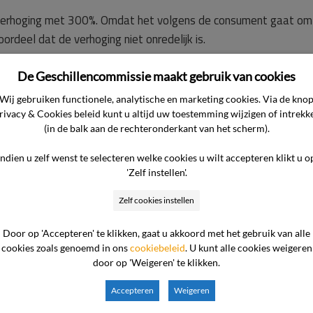
verhoging met 300%. Omdat het volgens de consument gaat om e
ordeel dat de verhoging niet onredelijk is.
De Geschillencommissie maakt gebruik van cookies
 bindend advies door de Geschillencommissie Energie (verder te 
Wij gebruiken functionele, analytische en marketing cookies. Via de kno
rivacy & Cookies beleid kunt u altijd uw toestemming wijzigen of intrekk
an de ondernemer. De commissie heeft kennisgenomen van de o
(in de balk aan de rechteronderkant van het scherm).
tting via een videoverbinding hun standpunten toegelicht.
rdigd door [naam].
Indien u zelf wenst te selecteren welke cookies u wilt accepteren klikt u o
januari 2025 te Den Haag.
'Zelf instellen'.
Zelf cookies instellen
n.
Door op 'Accepteren' te klikken, gaat u akkoord met het gebruik van alle
cookies zoals genoemd in ons
cookiebeleid
. U kunt alle cookies weigeren
door op 'Weigeren' te klikken.
riabel modelcontract voor elektriciteit gesloten. In de bij d
 en 1 juli gewijzigd kunnen worden. De ondernemer heeft de vast
Accepteren
Weigeren
 1 juli 2024 met 300% naar € 1,32154 per dag. De consument a