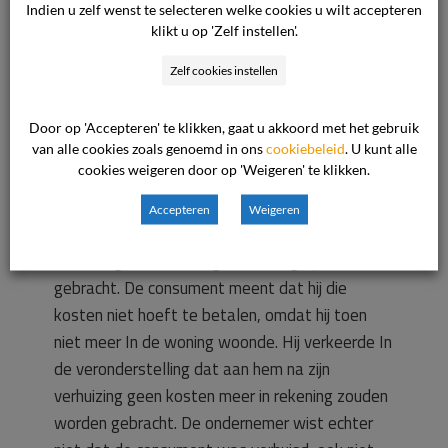
zeggen, waardoor de overeenkomst is
Indien u zelf wenst te selecteren welke cookies u wilt accepteren
klikt u op 'Zelf instellen'.
doorgelopen. De ondernemer heeft op goede
gronden energieverbruik aan de consument in
Zelf cookies instellen
rekening gebracht.
Door op 'Accepteren' te klikken, gaat u akkoord met het gebruik
Beoordeling
van alle cookies zoals genoemd in ons
cookiebeleid
. U kunt alle
cookies weigeren door op 'Weigeren' te klikken.
Het geschil heeft betrekking op kosten van
Accepteren
Weigeren
energielevering die aan de consument na zijn
verhuizing uit de woning in rekening zijn
gebracht. De consument meent dat hij die
kosten niet hoeft te betalen, omdat hij toen
niet meer In de woning woonde. Hij verkeerde In
de veronderstelling dat aan hem na zijn
verhuizing geen kosten meer in rekening zouden
worden gebracht. De ondernemer wist echter