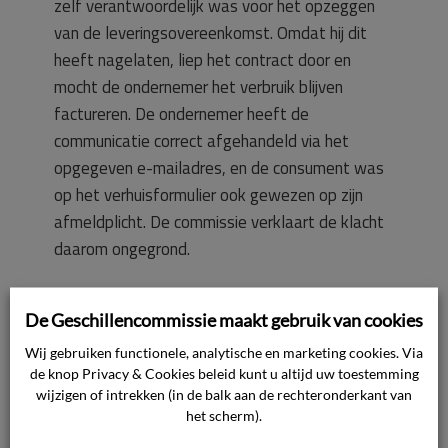
zelf verantwoordelijk was voor het opzeggen
van de leveringsovereenkomst. Omdat hij dit
heeft nagelaten, liep het contract door en
mocht de ondernemer het verbruik blijven
factureren. De ondernemer heeft de
communicatie correct afgehandeld via het
opgegeven e-mailadres, en de consument was
op het verhuisformulier ook gewezen op zijn
afmeldplicht. De commissie verklaart de klacht
daarom ongegrond.
De volledige uitspraak
De Geschillencommissie maakt gebruik van cookies
Samenvatting
Wij gebruiken functionele, analytische en marketing cookies. Via
de knop Privacy & Cookies beleid kunt u altijd uw toestemming
wijzigen of intrekken (in de balk aan de rechteronderkant van
Toen de consument verhuisde, heeft hij
het scherm).
nagelaten zelf de leveringsovereenkomst op te