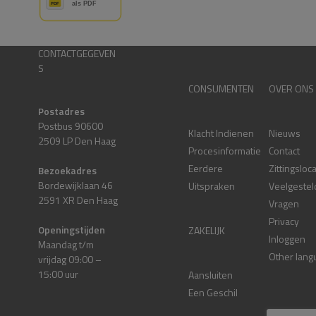
CONTACTGEGEVEN
S
CONSUMENTEN
OVER ONS
Postadres
Postbus 90600
Klacht Indienen
Nieuws
2509 LP Den Haag
Procesinformatie
Contact
Eerdere
Zittingsloc
Bezoekadres
Bordewijklaan 46
Uitspraken
Veelgestel
2591 XR Den Haag
Vragen
Privacy
Openingstijden
ZAKELIJK
Inloggen
Maandag t/m
Other lang
vrijdag 09:00 –
15:00 uur
Aansluiten
Een Geschil