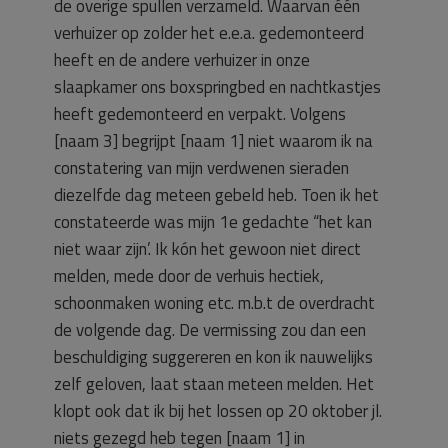
de overige spullen verzameld. Waarvan één
verhuizer op zolder het e.e.a. gedemonteerd
heeft en de andere verhuizer in onze
slaapkamer ons boxspringbed en nachtkastjes
heeft gedemonteerd en verpakt. Volgens
[naam 3] begrijpt [naam 1] niet waarom ik na
constatering van mijn verdwenen sieraden
diezelfde dag meteen gebeld heb. Toen ik het
constateerde was mijn 1e gedachte “het kan
niet waar zijn’. Ik kón het gewoon niet direct
melden, mede door de verhuis hectiek,
schoonmaken woning etc. m.b.t de overdracht
de volgende dag. De vermissing zou dan een
beschuldiging suggereren en kon ik nauwelijks
zelf geloven, laat staan meteen melden. Het
klopt ook dat ik bij het lossen op 20 oktober jl.
niets gezegd heb tegen [naam 1] in