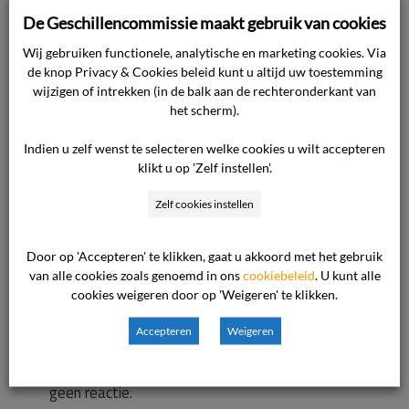
was het probleem verholpen. Na dit bezoek
De Geschillencommissie maakt gebruik van cookies
bleek dat de auto na twee minuten stopte met
Wij gebruiken functionele, analytische en marketing cookies. Via
laden en het systeem de melding gaf: “we
de knop Privacy & Cookies beleid kunt u altijd uw toestemming
wijzigen of intrekken (in de balk aan de rechteronderkant van
konden het schema niet hervatten.” Dit heeft
het scherm).
ermee te maken dat er in de auto of in de Volvo
app een laadschema is ingesteld. Op de door de
Indien u zelf wenst te selecteren welke cookies u wilt accepteren
consument ingestuurde screenprints is te zien
klikt u op 'Zelf instellen'.
dat deze planning aan staat en tussen welke
Zelf cookies instellen
tijdstippen de auto kan laden. Op die
screenshots is ook te zien dat deze zijn
Door op 'Accepteren' te klikken, gaat u akkoord met het gebruik
genomen op een tijdstip buiten het ingestelde
van alle cookies zoals genoemd in ons
cookiebeleid
. U kunt alle
tijdstip waarop kan worden geladen. Om die
cookies weigeren door op 'Weigeren' te klikken.
reden geeft het systeem de betreffende
Accepteren
Weigeren
melding. Aan de consument is gevraagd de
laadplanning uit te zetten, maar daarop kwam
geen reactie.