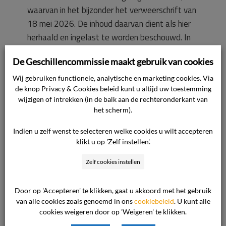
waarvan in het bijzonder het verweerschrift van
18 mei 2026. De inhoud daarvan dient als hier
herhaald en ingelast te worden beschouwd. In
de kern komt het standpunt op het volgende
De Geschillencommissie maakt gebruik van cookies
neer.
Wij gebruiken functionele, analytische en marketing cookies. Via
de knop Privacy & Cookies beleid kunt u altijd uw toestemming
De consument heeft de voorgeschreven
wijzigen of intrekken (in de balk aan de rechteronderkant van
klachtenprocedure niet gevolgd, waardoor
het scherm).
ingevolge artikel 12, lid 5, van de ANVR-
Indien u zelf wenst te selecteren welke cookies u wilt accepteren
Reizigersvoorwaarden het recht op een
klikt u op 'Zelf instellen'.
schadevergoeding is komen te vervallen.
Zelf cookies instellen
Verder kan op basis van alle beschikbare
informatie, waaronder de verklaringen van de
Door op 'Accepteren' te klikken, gaat u akkoord met het gebruik
van alle cookies zoals genoemd in ons
cookiebeleid
. U kunt alle
reisleider en de evaluaties van andere
cookies weigeren door op 'Weigeren' te klikken.
deelnemers, niet worden vastgesteld dat