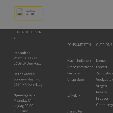
CONTACTGEGEVEN
S
CONSUMENTEN
OVER ONS
Postadres
Postbus 90600
Klacht Indienen
Nieuws
2509 LP Den Haag
Procesinformatie
Contact
Eerdere
Zittingsloc
Bezoekadres
Bordewijklaan 46
Uitspraken
Veelgestel
2591 XR Den Haag
Vragen
Privacy
Openingstijden
ZAKELIJK
Inloggen
Maandag t/m
Other lang
vrijdag 09:00 –
15:00 uur
Aansluiten