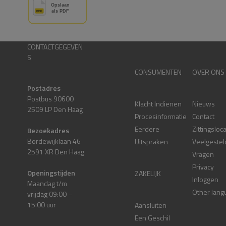
CONTACTGEGEVEN
S
CONSUMENTEN
OVER ONS
Postadres
Postbus 90600
Klacht Indienen
Nieuws
2509 LP Den Haag
Procesinformatie
Contact
Eerdere
Zittingsloc
Bezoekadres
Bordewijklaan 46
Uitspraken
Veelgestel
2591 XR Den Haag
Vragen
Privacy
Openingstijden
ZAKELIJK
Inloggen
Maandag t/m
Other lang
vrijdag 09:00 –
15:00 uur
Aansluiten
Een Geschil