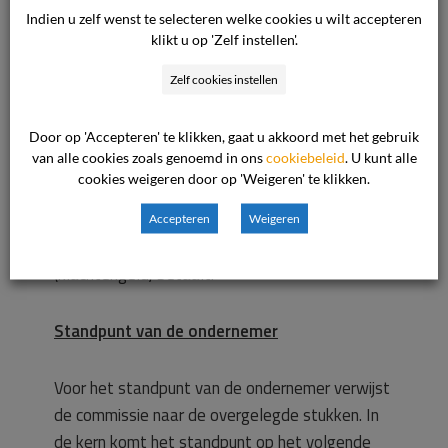
Indien u zelf wenst te selecteren welke cookies u wilt accepteren
uitgevoerd.
klikt u op 'Zelf instellen'.
Ter zitting heeft de consument voor zover van
Zelf cookies instellen
belang nog het volgende naar voren gebracht.
Door op 'Accepteren' te klikken, gaat u akkoord met het gebruik
van alle cookies zoals genoemd in ons
cookiebeleid
. U kunt alle
In het kader van een minnelijke regeling van het
cookies weigeren door op 'Weigeren' te klikken.
geschil van partijen kan de consument ermee
akkoord gaan dat de ondernemer aan hem
Accepteren
Weigeren
tegen finale kwijting een bedrag van € 102,50
(klachtengeld) betaalt.
Standpunt van de ondernemer
Voor het standpunt van de ondernemer verwijst
de commissie naar de overgelegde stukken. In
de kern komt het standpunt op het volgende