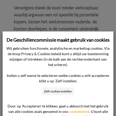
Vervolgens bleek de boot minder verkoopbaar,
waarbij argwaan een rol speelde bij potentiële
kopers. Gezien het winterseizoen naderde, de
kosten doorliepen, is de consument uiteindelijk
akkoord gegaan met een fors lagere
De Geschillencommissie maakt gebruik van cookies
verkoopprijs. Hiervan is de ondernemer een
Wij gebruiken functionele, analytische en marketing cookies. Via
verwijt te maken.
de knop Privacy & Cookies beleid kunt u altijd uw toestemming
wijzigen of intrekken (in de balk aan de rechteronderkant van
De ondernemer heeft de op hem rustende
het scherm).
verplichtingen en professionele zorgplicht
Indien u zelf wenst te selecteren welke cookies u wilt accepteren
geschonden. Op grond hiervan en vanwege
klikt u op 'Zelf instellen'.
geleverde prestaties die niet in lijn zijn met de
hoogte van de factuur, dient de courtagenota
Zelf cookies instellen
te worden verminderd met 50% en verlangt de
consument vergoeding door de ondernemer van
Door op 'Accepteren' te klikken, gaat u akkoord met het gebruik
van alle cookies zoals genoemd in ons
cookiebeleid
. U kunt alle
de gemiste verkoopopbrengst.