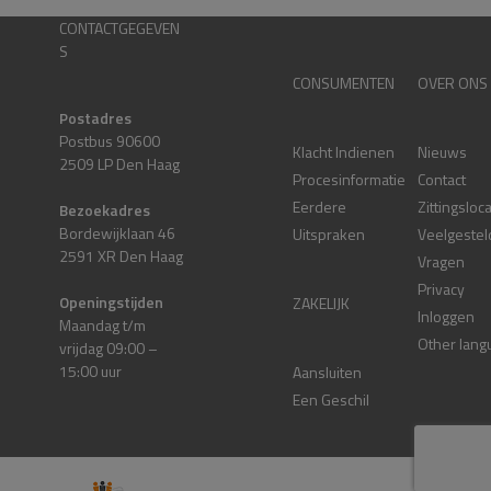
CONTACTGEGEVEN
S
CONSUMENTEN
OVER ONS
Postadres
Postbus 90600
Klacht Indienen
Nieuws
2509 LP Den Haag
Procesinformatie
Contact
Eerdere
Zittingsloc
Bezoekadres
Bordewijklaan 46
Uitspraken
Veelgestel
2591 XR Den Haag
Vragen
Privacy
Openingstijden
ZAKELIJK
Inloggen
Maandag t/m
Other lang
vrijdag 09:00 –
15:00 uur
Aansluiten
Een Geschil