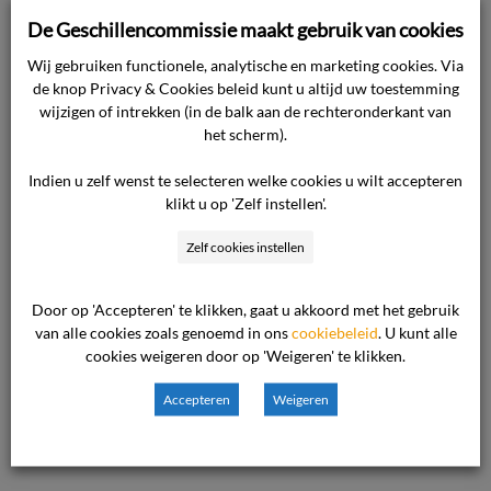
Commissie:
Openbaar Vervoer
Categorie:
De Geschillencommissie maakt gebruik van cookies
Vervoerbewijs
Jaartal:
2018
Wij gebruiken functionele, analytische en marketing cookies. Via
Soort uitspraak:
-
Uitkomst:
-
de knop Privacy & Cookies beleid kunt u altijd uw toestemming
wijzigen of intrekken (in de balk aan de rechteronderkant van
Referentiecode:
88508
het scherm).
De uitspraak:
Indien u zelf wenst te selecteren welke cookies u wilt accepteren
klikt u op 'Zelf instellen'.
U heeft gezocht op de uitspraak: Het is niet
Zelf cookies instellen
verboden om te reizen met de ov-chipkaart van
iemand anders. Dossiernr.: 88508.
Door op 'Accepteren' te klikken, gaat u akkoord met het gebruik
van alle cookies zoals genoemd in ons
cookiebeleid
. U kunt alle
cookies weigeren door op 'Weigeren' te klikken.
Deze uitspraak is verwijderd uit het
uitsprakenoverzicht omdat deze door
Accepteren
Weigeren
voortschrijdend inzicht niet meer in de lijn van de
commissie past.