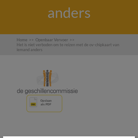
anders
Home
>>
Openbaar Vervoer
>>
Het is niet verboden om te reizen met de ov-chipkaart van
iemand anders