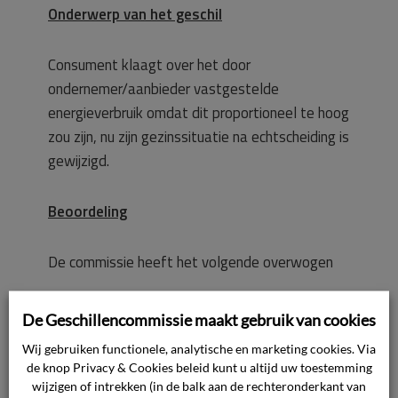
Onderwerp van het geschil
Consument klaagt over het door
ondernemer/aanbieder vastgestelde
energieverbruik omdat dit proportioneel te hoog
zou zijn, nu zijn gezinssituatie na echtscheiding is
gewijzigd.
Beoordeling
De commissie heeft het volgende overwogen
De commissie stelt vast dat tussen partijen een
De Geschillencommissie maakt gebruik van cookies
leveringsovereenkomst van gas en elektriciteit
Wij gebruiken functionele, analytische en marketing cookies. Via
heeft bestaan van 14 november 2024 – 11
de knop Privacy & Cookies beleid kunt u altijd uw toestemming
januari 2026 en dat de meterstanden zijn
wijzigen of intrekken (in de balk aan de rechteronderkant van