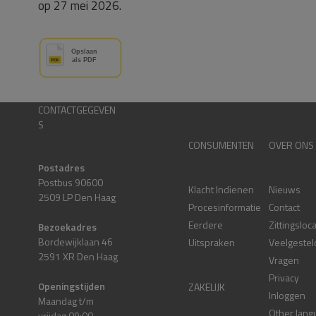
op 27 mei 2026.
CONTACTGEGEVEN
S
CONSUMENTEN
OVER ONS
Postadres
Postbus 90600
Klacht Indienen
Nieuws
2509 LP Den Haag
Procesinformatie
Contact
Eerdere
Zittingsloc
Bezoekadres
Bordewijklaan 46
Uitspraken
Veelgestel
2591 XR Den Haag
Vragen
Privacy
Openingstijden
ZAKELIJK
Inloggen
Maandag t/m
Other lang
vrijdag 09:00 –