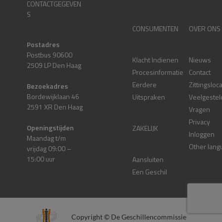
CONTACTGEGEVEN
S
CONSUMENTEN
OVER ONS
Postadres
Postbus 90600
Klacht Indienen
Nieuws
2509 LP Den Haag
Procesinformatie
Contact
Eerdere
Zittingsloc
Bezoekadres
Bordewijklaan 46
Uitspraken
Veelgestel
2591 XR Den Haag
Vragen
Privacy
Openingstijden
ZAKELIJK
Inloggen
Maandag t/m
Other lang
vrijdag 09:00 –
15:00 uur
Aansluiten
Een Geschil
Copyright © De Geschillencommissie