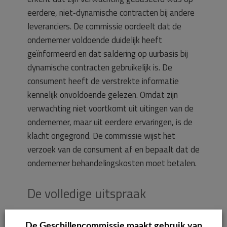
eerdere, niet‑dynamische contracten bij andere
leveranciers. De commissie oordeelt dat de
ondernemer voldoende duidelijk heeft
geïnformeerd en dat saldering op uurbasis bij
dynamische contracten gebruikelijk is. De
consument heeft de verstrekte informatie
kennelijk onvoldoende gelezen. Omdat zijn
verwachting niet voortkomt uit uitingen van de
ondernemer, maar uit eerdere ervaringen, is de
klacht ongegrond. De commissie wijst het
verzoek van de consument af en bepaalt dat de
ondernemer behandelingskosten moet betalen.
De volledige uitspraak
Samenvatting
De Geschillencommissie maakt gebruik van