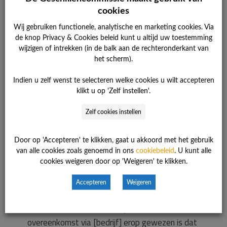
De consument verwachtte dat bij een
cookies
dynamisch contract saldering zou plaatsvinden
op jaarbasis. De commissie acht de voor het
Wij gebruiken functionele, analytische en marketing cookies. Via
de knop Privacy & Cookies beleid kunt u altijd uw toestemming
sluiten van de overeenkomst gegeven
wijzigen of intrekken (in de balk aan de rechteronderkant van
voorlichting, die ziet op saldering op uurbasis,
het scherm).
voldoende duidelijk. Zij wijst de klacht af.
Indien u zelf wenst te selecteren welke cookies u wilt accepteren
klikt u op 'Zelf instellen'.
Beoordeling
De consument heeft met de ondernemer een
Zelf cookies instellen
dynamisch contract gesloten, waarbij saldering
plaatsvindt op uurbasis. De consument acht zich
Door op 'Accepteren' te klikken, gaat u akkoord met het gebruik
bij het sluiten van het contract onvoldoende
van alle cookies zoals genoemd in ons
cookiebeleid
. U kunt alle
cookies weigeren door op 'Weigeren' te klikken.
voorgelicht, nu hij ervan uitging dat op jaarbasis
gesaldeerd zou worden.
Accepteren
Weigeren
De ondernemer stelt dat bij het sluiten van de
overeenkomst via [bedrijf] erop gewezen is dat