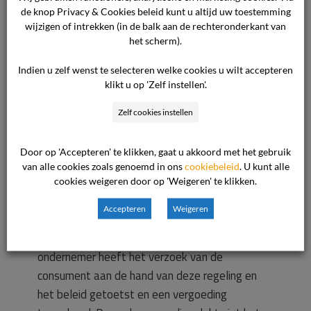
toegekend en stuurde een aangepaste
de knop Privacy & Cookies beleid kunt u altijd uw toestemming
wijzigen of intrekken (in de balk aan de rechteronderkant van
jaarafrekening aan de consument. Hierna
het scherm).
verzocht de consument om een hogere
vergoeding, maar de ondernemer bleef bij het
Indien u zelf wenst te selecteren welke cookies u wilt accepteren
ingenomen standpunt.
klikt u op 'Zelf instellen'.
Zelf cookies instellen
De ondernemer kent een coulanceregeling
lekvergoeding. Het is niet verplicht om
Door op 'Accepteren' te klikken, gaat u akkoord met het gebruik
dergelijke regeling te hebben, maar het is een
van alle cookies zoals genoemd in ons
cookiebeleid
. U kunt alle
coulance regeling. Deze dient wel non-
cookies weigeren door op 'Weigeren' te klikken.
discriminatoir te worden toegepast om
Accepteren
Weigeren
willekeur te voorkomen. De voorwaarden zijn
vastgelegd in het lekverliesbeleid. De
ondernemer heeft het verzoek van de
consument aan de hand van deze regeling en
het beleid getoetst en een vergoeding