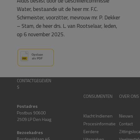
Aldus beslist door de Geschillencommissie
Water, bestaande uit de heer mr. F.C.
Schirmeister, voorzitter, mevrouw mr. P. Dekker
– Stam, de heer drs. L. van Rootselaar, leden,
op 6 november 2025.
CONTACTGEGEVEN
S
CONSUMENTEN
OVER ONS
Postadres
Postbus 90600
Klacht Indienen
Nieuws
2509 LP Den Haag
Procesinformatie
Contact
Eerdere
Zittingsloc
Bezoekadres
Bordewijklaan 46
Uitspraken
Veelgestel