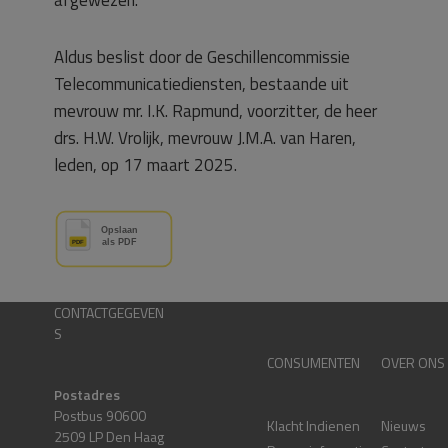
Aldus beslist door de Geschillencommissie
Telecommunicatiediensten, bestaande uit
mevrouw mr. I.K. Rapmund, voorzitter, de heer
drs. H.W. Vrolijk, mevrouw J.M.A. van Haren,
leden, op 17 maart 2025.
CONTACTGEGEVEN
S
CONSUMENTEN
OVER ONS
Postadres
Postbus 90600
Klacht Indienen
Nieuws
2509 LP Den Haag