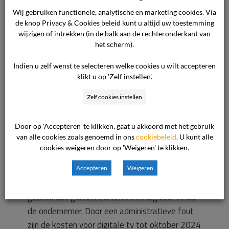
Wij gebruiken functionele, analytische en marketing cookies. Via
de knop Privacy & Cookies beleid kunt u altijd uw toestemming
De consument wil volledige kwijtschelding of
wijzigen of intrekken (in de balk aan de rechteronderkant van
een ruimere compensatie zonder langdurige
het scherm).
klantbinding.
Indien u zelf wenst te selecteren welke cookies u wilt accepteren
klikt u op 'Zelf instellen'.
Standpunt van de ondernemer
Zelf cookies instellen
Voor het standpunt van de ondernemer verwijst
de commissie naar de overgelegde stukken. In
Door op 'Accepteren' te klikken, gaat u akkoord met het gebruik
van alle cookies zoals genoemd in ons
cookiebeleid
. U kunt alle
de kern komt het standpunt op het volgende
cookies weigeren door op 'Weigeren' te klikken.
neer.
Accepteren
Weigeren
De consument maakt sinds februari 2022
gebruik van glasvezelinternet en digitale tv via
de ondernemer. Door een administratieve fout
zijn de kosten voor digitale tv tot oktober 2024