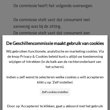
De commissie heeft het volgende overwogen.
De commissie stelt vast dat consument niet
aanwezig was bij de zitting.
De commissie stelt vast dat consument een
leveringsovereenkomst is aangegaan met
De Geschillencommissie maakt gebruik van cookies
ondernemer/aanbieder per 23 april 2025 voor
Wij gebruiken functionele, analytische en marketing cookies. Via
de duur van een jaar. Ook dat consument deze
de knop Privacy & Cookies beleid kunt u altijd uw toestemming
overeenkomst heeft opgezegd per 19 januari
wijzigen of intrekken (in de balk aan de rechteronderkant van
2026, derhalve binnen een jaar, met als reden
het scherm).
dat de woning gesloopt zou worden.
Indien u zelf wenst te selecteren welke cookies u wilt accepteren
klikt u op 'Zelf instellen'.
De commissie stelt vast dat
Zelf cookies instellen
ondernemer/aanbieder vervolgens een
opzegboete in rekening heeft gebracht,
waartoe ondernemer/aanbieder contractueel
Door op 'Accepteren' te klikken, gaat u akkoord met het gebruik