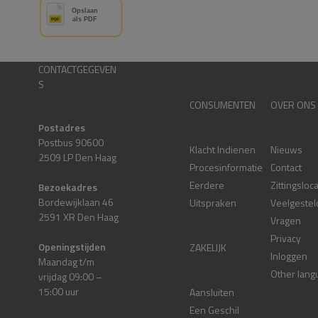
CONTACTGEGEVEN
S
CONSUMENTEN
OVER ONS
Postadres
Postbus 90600
Klacht Indienen
Nieuws
2509 LP Den Haag
Procesinformatie
Contact
Eerdere
Zittingsloc
Bezoekadres
Bordewijklaan 46
Uitspraken
Veelgestel
2591 XR Den Haag
Vragen
Privacy
Openingstijden
ZAKELIJK
Inloggen
Maandag t/m
Other lang
vrijdag 09:00 –
15:00 uur
Aansluiten
Een Geschil