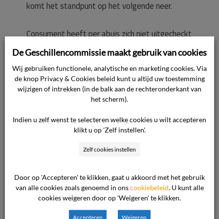
komt het standpunt op het volgende neer.
Consument heeft per abuis zich niet uitgecheckt
na een busreis en derhalve heeft hij te veel geld
De Geschillencommissie maakt gebruik van cookies
betaald voor
Wij gebruiken functionele, analytische en marketing cookies. Via
de reis. Via een daarvoor bestemde automaat
de knop Privacy & Cookies beleid kunt u altijd uw toestemming
wilde hij het te veel betaalde deel terughalen.
wijzigen of intrekken (in de balk aan de rechteronderkant van
het scherm).
Dit is met behulp van Translink gelukt, maar bij
Indien u zelf wenst te selecteren welke cookies u wilt accepteren
dit proces zijn echter zogenoemde ‘keuzedagen’
klikt u op 'Zelf instellen'.
van de ondernemer
Zelf cookies instellen
op de OV-chipkaart geladen. Dit laatste was
echter niet de bedoeling. Relevant in dit kader is
Door op 'Accepteren' te klikken, gaat u akkoord met het gebruik
dat de
van alle cookies zoals genoemd in ons
cookiebeleid
. U kunt alle
keuzedagen een reisproduct van de ondernemer
cookies weigeren door op 'Weigeren' te klikken.
zijn en dat Translink hier inhoudelijk niet mee
Accepteren
Weigeren