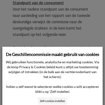
Standpunt van de consument
Voor het nadere standpunt van de consument
naar aanleiding van het rapport van de tweede
deskundige verwijst de commissie naar de
overgelegde stukken. In de kern komt het
standpunt op het volgende neer.
De deskundige geeft in haar verslag aan dat de
consument voor behandelingen bij de
De Geschillencommissie maakt gebruik van cookies
huidtherapeut geweest is. Dit klopt niet. Zij is
Wij gebruiken functionele, analytische en marketing cookies. Via
daar eenmalig geweest om haar gelaat te
de knop Privacy & Cookies beleid kunt u altijd uw toestemming
wijzigen of intrekken (in de balk aan de rechteronderkant van
laten beoordelen. De consument heeft haar
het scherm).
gezicht al twee jaar niet meer laten
behandelen, om een bewijs te hebben wat zij
Indien u zelf wenst te selecteren welke cookies u wilt accepteren
heeft overgehouden aan de behandeling. De
klikt u op 'Zelf instellen'.
consument heeft eerder haar huid door een
Zelf cookies instellen
huidtherapeut laten beoordelen. Daaruit bleek