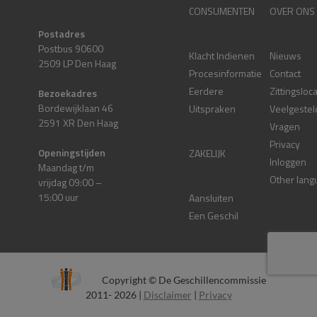
CONSUMENTEN
OVER ONS
Postadres
Postbus 90600
Klacht Indienen
Nieuws
2509 LP Den Haag
Procesinformatie
Contact
Eerdere
Zittingsloc
Bezoekadres
Bordewijklaan 46
Uitspraken
Veelgestel
2591 XR Den Haag
Vragen
Privacy
Openingstijden
ZAKELIJK
Inloggen
Maandag t/m
Other lang
vrijdag 09:00 –
15:00 uur
Aansluiten
Een Geschil
Copyright © De Geschillencommissie
2011- 2026 |
Disclaimer
|
Privacy