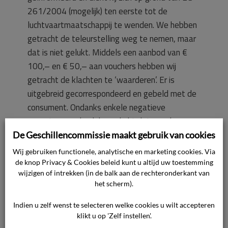
261/2004 (mogelijk) ten eerste tot de
luchtvaartmaatschappij te wenden. We hebben
getracht de teleurstelling weg te nemen, maar
dat is niet gelukt. Middels een aanbod van €
100,– en € 50,– aan vouchers hebben wij
getracht de klachten te ‘waarderen’. Er is
uitgebreid gecorrespondeerd en gebeld met de
consument. Ondanks enkele negatieve
aspecten werd ook benadrukt dat van de
landen en de reis genoten is. Het had echter
De Geschillencommissie maakt gebruik van cookies
beter gekund. Daarnaast hebben wij in een
Wij gebruiken functionele, analytische en marketing cookies. Via
voorgaand stadium van deze procedure
de knop Privacy & Cookies beleid kunt u altijd uw toestemming
wijzigen of intrekken (in de balk aan de rechteronderkant van
getracht te schikken en aangeboden de € 50,–
het scherm).
in reispunten om te zetten in contanten. De
reispunten waren eerder toegekend als juridisch
Indien u zelf wenst te selecteren welke cookies u wilt accepteren
onverplicht coulancegebaar. Ook gaven wij in dit
klikt u op 'Zelf instellen'.