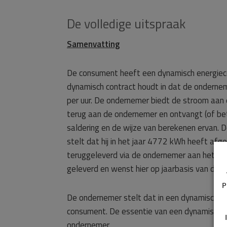
De volledige uitspraak
Samenvatting
De consument heeft een dynamisch energiecon
dynamisch contract houdt in dat de ondernem
per uur. De ondernemer biedt de stroom aan 
terug aan de ondernemer en ontvangt (of beta
saldering en de wijze van berekenen ervan.
stelt dat hij in het jaar 4772 kWh heeft 
teruggeleverd via de ondernemer aan het ele
geleverd en wenst hier op jaarbasis van de
P
De ondernemer stelt dat in een dynamisch c
consument. De essentie van een dynamisch con
ondernemer.