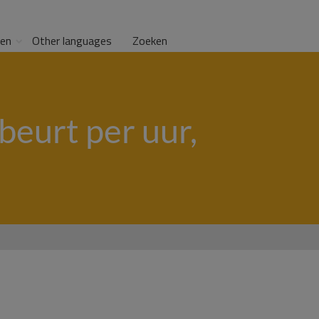
gen
Other languages
Zoeken
beurt per uur,