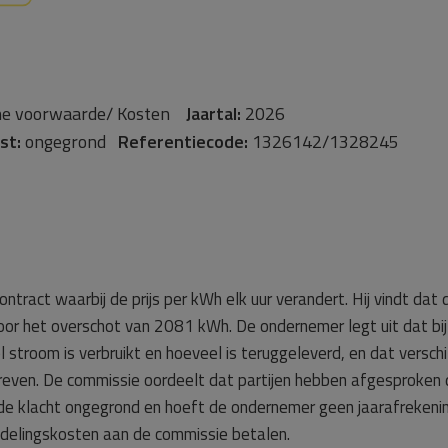
e voorwaarde/ Kosten
Jaartal:
2026
st:
ongegrond
Referentiecode:
1326142/1328245
tract waarbij de prijs per kWh elk uur verandert. Hij vindt da
 voor het overschot van 2081 kWh. De ondernemer legt uit dat bij
stroom is verbruikt en hoeveel is teruggeleverd, en dat verschil
hreven. De commissie oordeelt dat partijen hebben afgesproken 
de klacht ongegrond en hoeft de ondernemer geen jaarafrekenin
delingskosten aan de commissie betalen.