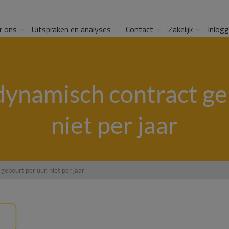
r ons
Uitspraken en analyses
Contact
Zakelijk
Inlog
 dynamisch contract ge
niet per jaar
gebeurt per uur, niet per jaar