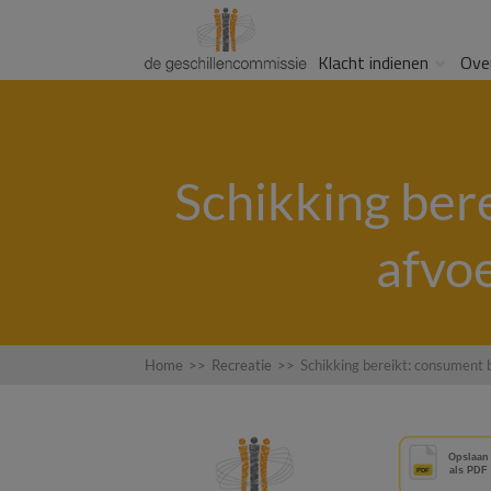
Klacht indienen
Ove
Schikking ber
afvo
Home
>>
Recreatie
>>
Schikking bereikt: consument 