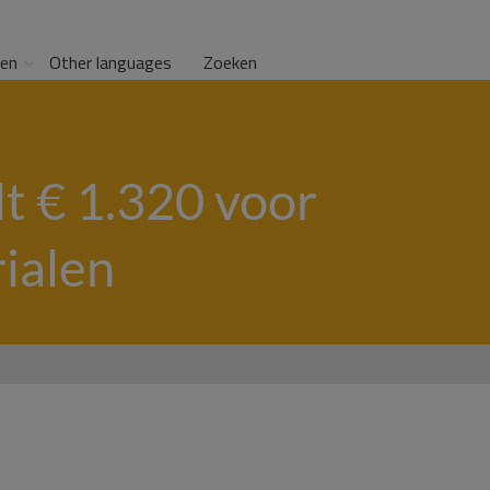
gen
Other languages
Zoeken
t € 1.320 voor
ialen