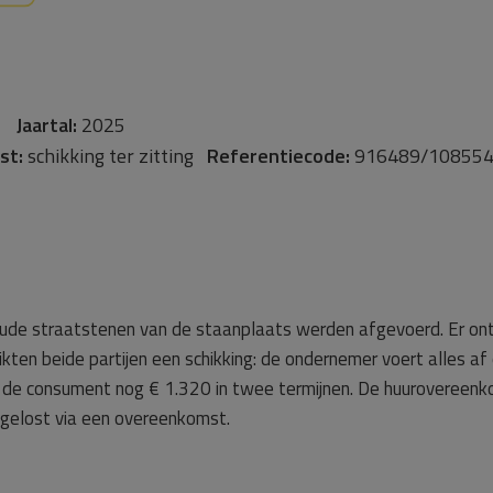
ig
Jaartal:
2025
st:
schikking ter zitting
Referentiecode:
916489/10855
oude straatstenen van de staanplaats werden afgevoerd. Er ont
eikten beide partijen een schikking: de ondernemer voert alles a
 de consument nog € 1.320 in twee termijnen. De huurovereenko
pgelost via een overeenkomst.