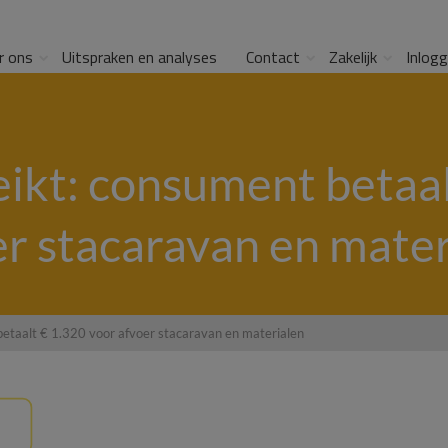
r ons
Uitspraken en analyses
Contact
Zakelijk
Inlog
eikt: consument betaal
er stacaravan en mater
betaalt € 1.320 voor afvoer stacaravan en materialen