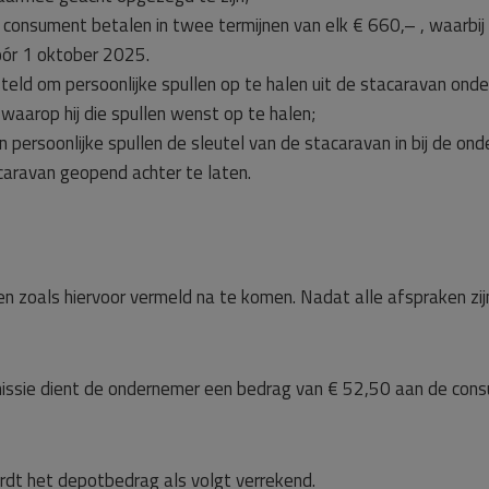
consument betalen in twee termijnen van elk € 660,– , waarbij
vóór 1 oktober 2025.
eld om persoonlijke spullen op te halen uit de stacaravan ond
aarop hij die spullen wenst op te halen;
persoonlijke spullen de sleutel van de stacaravan in bij de onder
tacaravan geopend achter te laten.
n zoals hiervoor vermeld na te komen. Nadat alle afspraken zi
ssie dient de ondernemer een bedrag van € 52,50 aan de cons
dt het depotbedrag als volgt verrekend.