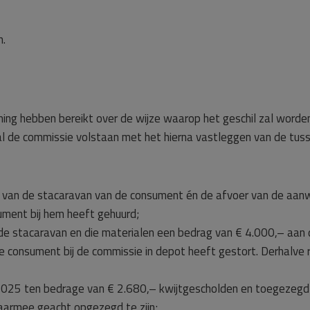
n.
mming hebben bereikt over de wijze waarop het geschil zal wor
zal de commissie volstaan met het hierna vastleggen van de tuss
 van de stacaravan van de consument én de afvoer van de aan
ument bij hem heeft gehuurd;
de stacaravan en die materialen een bedrag van € 4.000,– aan
 consument bij de commissie in depot heeft gestort. Derhalve 
2025 ten bedrage van € 2.680,– kwijtgescholden en toegezegd
aarmee geacht opgezegd te zijn;