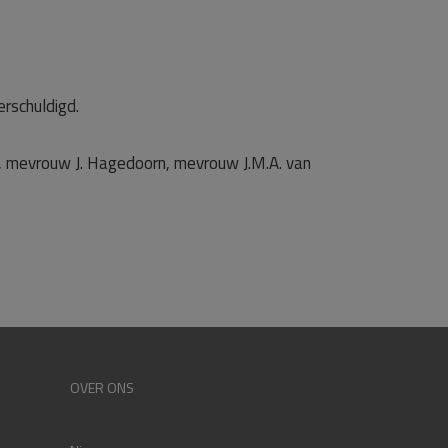
rschuldigd.
er, mevrouw J. Hagedoorn, mevrouw J.M.A. van
OVER ONS