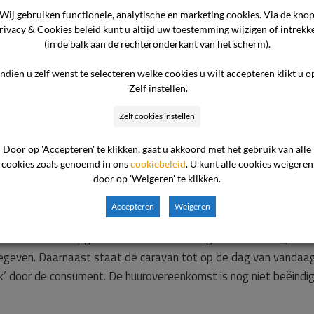
 zoals nadrukkelijk medegedeeld, in originele, bezemschone sta
Wij gebruiken functionele, analytische en marketing cookies. Via de kno
rivacy & Cookies beleid kunt u altijd uw toestemming wijzigen of intrekk
igheden gemakkelijk te bereiken in tegenstelling tot hetgeen 
(in de balk aan de rechteronderkant van het scherm).
. Ik heb de consument hierin de ruimte gegeven om de spullen t
Indien u zelf wenst te selecteren welke cookies u wilt accepteren klikt u o
 of de caravan conform de eerder besproken zaken gereed zou zi
'Zelf instellen'.
Zelf cookies instellen
et Heidepark mij in januari 2025 op. De deur van de stacaravan s
an en een flinke bende (dumpplek) onder de stacaravan. Er is g
Door op 'Accepteren' te klikken, gaat u akkoord met het gebruik van alle
 in tegenstelling tot de eerdere bezichtiging, in vrijwel comple
cookies zoals genoemd in ons
cookiebeleid
. U kunt alle cookies weigeren
aarschijnlijk t.b.v. oud ijzer inname), deel van de vloer, waren v
door op 'Weigeren' te klikken.
Accepteren
Weigeren
e caravan niet is opgeleverd zoals ik zou mogen verwachten, zoa
geven. Daarnaast staat de caravan tot op de dag van vandaag
ruik’ door de consument. De huurovereenkomst is nog niet beëindi