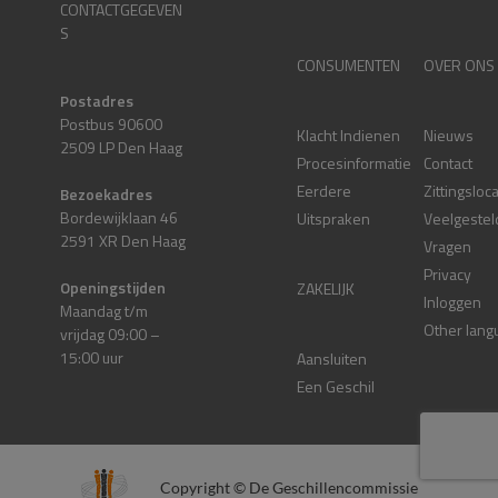
CONTACTGEGEVEN
S
CONSUMENTEN
OVER ONS
Postadres
Postbus 90600
Klacht Indienen
Nieuws
2509 LP Den Haag
Procesinformatie
Contact
Eerdere
Zittingsloc
Bezoekadres
Bordewijklaan 46
Uitspraken
Veelgestel
2591 XR Den Haag
Vragen
Privacy
Openingstijden
ZAKELIJK
Inloggen
Maandag t/m
Other lang
vrijdag 09:00 –
15:00 uur
Aansluiten
Een Geschil
Copyright © De Geschillencommissie