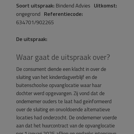
Soort uitspraak:
Bindend Advies
Uitkomst:
ongegrond
Referentiecode:
634701/902265
De uitspraak:
Waar gaat de uitspraak over?
De consument diende een klacht in over de
sluiting van het kinderdagverblijf en de
buitenschoolse opvanglocatie waar haar
dochter werd opgevangen. Zij vond dat de
ondernemer ouders te laat had geïnformeerd
over de sluiting en onvoldoende alternatieve
locaties had onderzocht. De ondernemer voerde
aan dat het huurcontract van de opvanglocatie
per 1 januari 2025 afliep en ondanks intensieve