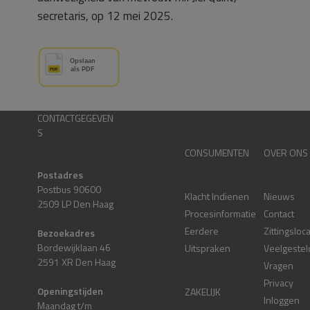
secretaris, op 12 mei 2025.
CONTACTGEGEVEN
S
CONSUMENTEN
OVER ONS
Postadres
Postbus 90600
Klacht Indienen
Nieuws
2509 LP Den Haag
Procesinformatie
Contact
Eerdere
Zittingsloc
Bezoekadres
Bordewijklaan 46
Uitspraken
Veelgestel
2591 XR Den Haag
Vragen
Privacy
Openingstijden
ZAKELIJK
Inloggen
Maandag t/m