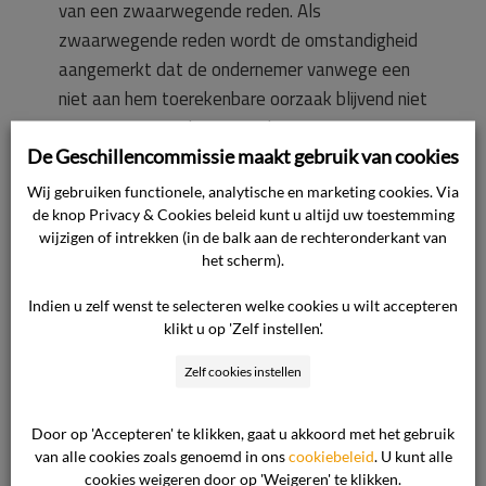
van een zwaarwegende reden. Als
zwaarwegende reden wordt de omstandigheid
aangemerkt dat de ondernemer vanwege een
niet aan hem toerekenbare oorzaak blijvend niet
meer in staat is de overeenkomsten uit te
voeren.
De Geschillencommissie maakt gebruik van cookies
Wij gebruiken functionele, analytische en marketing cookies. Via
de knop Privacy & Cookies beleid kunt u altijd uw toestemming
De ondernemer werd geconfronteerd met een
wijzigen of intrekken (in de balk aan de rechteronderkant van
opzegging van de huurovereenkomst van [naam
het scherm).
kinderdagverblijf 1] per 1 januari 2025. De
ondernemer heeft alle mogelijke moeite gedaan
Indien u zelf wenst te selecteren welke cookies u wilt accepteren
klikt u op 'Zelf instellen'.
om een alternatieve geschikte opvanglocatie te
vinden. Zo is getracht de huurovereenkomst te
Zelf cookies instellen
verlengen, is gekeken naar nieuwbouwlocaties,
zijn diverse makelaars benaderd om te kijken
Door op 'Accepteren' te klikken, gaat u akkoord met het gebruik
naar koop of huur van andere locaties, is BPD
van alle cookies zoals genoemd in ons
cookiebeleid
. U kunt alle
(bouwfonds gebiedsontwikkeling) ingeschakeld
cookies weigeren door op 'Weigeren' te klikken.