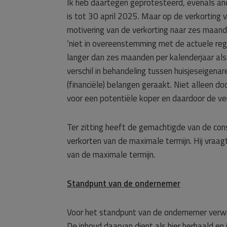
Ik heb daartegen geprotesteerd, evenals an
is tot 30 april 2025. Maar op de verkorting v
motivering van de verkorting naar zes maande
‘niet in overeenstemming met de actuele regel
langer dan zes maanden per kalenderjaar al
verschil in behandeling tussen huisjeseigenar
(financiële) belangen geraakt. Niet alleen d
voor een potentiële koper en daardoor de v
Ter zitting heeft de gemachtigde van de co
verkorten van de maximale termijn. Hij vraag
van de maximale termijn.
Standpunt van de ondernemer
Voor het standpunt van de ondernemer verwij
De inhoud daarvan dient als hier herhaald e