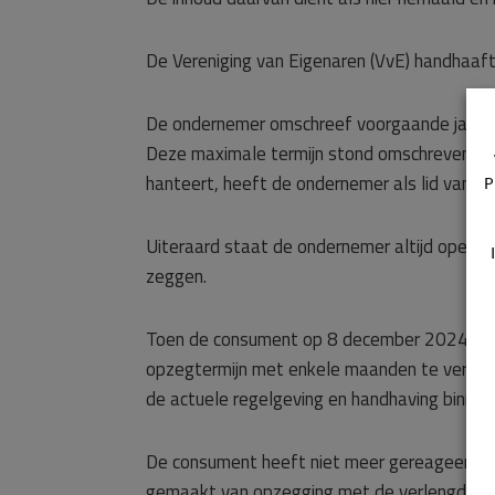
De Vereniging van Eigenaren (VvE) handhaaf
De ondernemer omschreef voorgaande jaren o
Deze maximale termijn stond omschreven om
hanteert, heeft de ondernemer als lid van d
P
Uiteraard staat de ondernemer altijd open v
zeggen.
Toen de consument op 8 december 2024 aanga
opzegtermijn met enkele maanden te verlen
de actuele regelgeving en handhaving binnen 
De consument heeft niet meer gereageerd o
gemaakt van opzegging met de verlengde opze