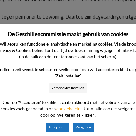
t tegen permanente bewoning. Daartoe zijn dagvaardingen uitge
p de jaarcontracten dat een maximum van acht maanden verbli
De Geschillencommissie maakt gebruik van cookies
 permanente bewoning te voorkomen. Nu de VvE in de dagvaar
Wij gebruiken functionele, analytische en marketing cookies. Via de kno
e VvE direct de jaarcontracten aangepast.
rivacy & Cookies beleid kunt u altijd uw toestemming wijzigen of intrekk
(in de balk aan de rechteronderkant van het scherm).
oor oplossingen. De recreanten kregen om deze reden alsnog de
Indien u zelf wenst te selecteren welke cookies u wilt accepteren klikt u o
'Zelf instellen'.
Zelf cookies instellen
f dat hij de aanpassing een ingrijpende wijziging vond, hee
gen. Op deze wijze voldeed de ondernemer aan de wens van de
Door op 'Accepteren' te klikken, gaat u akkoord met het gebruik van alle
het park.
cookies zoals genoemd in ons
cookiebeleid
. U kunt alle cookies weigeren
door op 'Weigeren' te klikken.
p het aanbod van de ondernemer en voldeed op 30 december 202
Accepteren
Weigeren
gtermijn tot 30 april 2025. De ondernemer is er dus vanuit ge