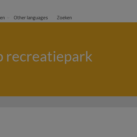
gen
Other languages
Zoeken
p recreatiepark