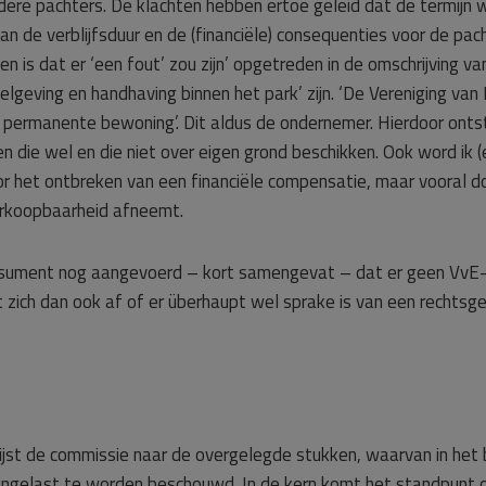
dere pachters. De klachten hebben ertoe geleid dat de termijn
an de verblijfsduur en de (financiële) consequenties voor de pa
n is dat er ‘een fout’ zou zijn’ opgetreden in de omschrijving v
geving en handhaving binnen het park’ zijn. ‘De Vereniging van E
s permanente bewoning’. Dit aldus de ondernemer. Hierdoor ont
en die wel en die niet over eigen grond beschikken. Ook word ik (
oor het ontbreken van een financiële compensatie, maar vooral do
erkoopbaarheid afneemt.
nsument nog aangevoerd – kort samengevat – dat er geen VvE-
t zich dan ook af of er überhaupt wel sprake is van een rechtsge
st de commissie naar de overgelegde stukken, waarvan in het b
n ingelast te worden beschouwd. In de kern komt het standpunt 