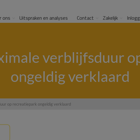
r ons
Uitspraken en analyses
Contact
Zakelijk
Inlog
imale verblijfsduur o
ongeldig verklaard
duur op recreatiepark ongeldig verklaard