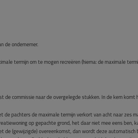
an de ondernemer.
ximale termijn om te mogen recreëren (hierna: de maximale termi
st de commissie naar de overgelegde stukken. In de kern komt 
 de pachters de maximale termijn verkort van acht naar zes ma
creatiewoning op gepachte grond, het daar niet mee eens ben, k
t de (gewijzigde) overeenkomst, dan wordt deze automatisch b