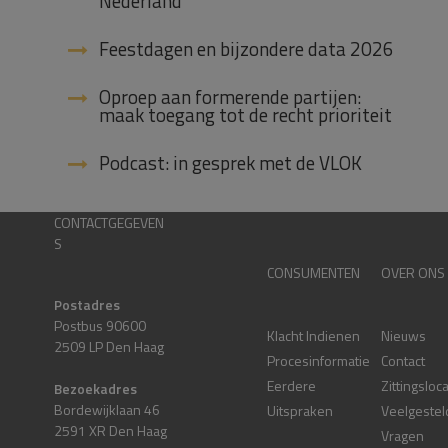
Nederland
Feestdagen en bijzondere data 2026
Oproep aan formerende partijen:
maak toegang tot de recht prioriteit
Podcast: in gesprek met de VLOK
CONTACTGEGEVEN
S
CONSUMENTEN
OVER ONS
Postadres
Postbus 90600
Klacht Indienen
Nieuws
2509 LP Den Haag
Procesinformatie
Contact
Eerdere
Zittingsloc
Bezoekadres
Bordewijklaan 46
Uitspraken
Veelgestel
2591 XR Den Haag
Vragen