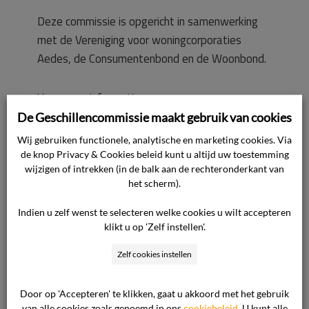
Deze commissie is opgericht in samenwerking
met de Vereniging voor woningcorporaties
Aedes, de Consumentenbond en de Woonbond.
Voor meer informatie ga
naar de
Geschillencommissie Warmtelevering
De Geschillencommissie maakt gebruik van cookies
Wij gebruiken functionele, analytische en marketing cookies. Via
de knop Privacy & Cookies beleid kunt u altijd uw toestemming
wijzigen of intrekken (in de balk aan de rechteronderkant van
het scherm).
Indien u zelf wenst te selecteren welke cookies u wilt accepteren
klikt u op 'Zelf instellen'.
1 november 2015

Zelf cookies instellen
Nieuws
,
Warmtelevering

Door op 'Accepteren' te klikken, gaat u akkoord met het gebruik
van alle cookies zoals genoemd in ons
cookiebeleid
. U kunt alle