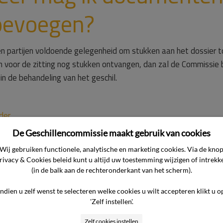
toevoegen?
gen partijen voldoende gelegenheid om stukken aan het dossier 
 voor de zitting nog stukken ontvangen, dan zal de Commissie
 de behandeling van het geschil.
der
De Geschillencommissie maakt gebruik van cookies
Wij gebruiken functionele, analytische en marketing cookies. Via de kno
Vragen

rivacy & Cookies beleid kunt u altijd uw toestemming wijzigen of intrekk
(in de balk aan de rechteronderkant van het scherm).
Indien u zelf wenst te selecteren welke cookies u wilt accepteren klikt u o
'Zelf instellen'.
Zelf cookies instellen