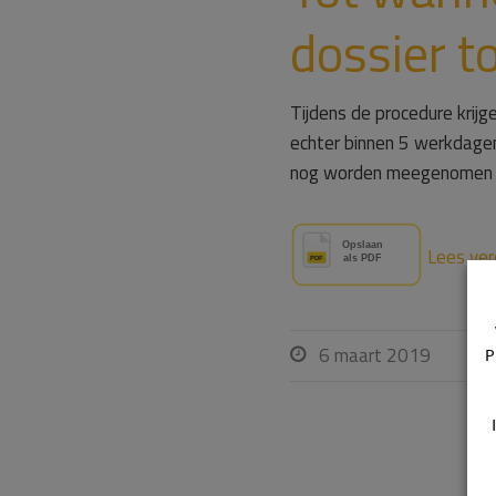
dossier 
Tijdens de procedure krij
echter binnen 5 werkdagen
nog worden meegenomen in
Lees ver
6 maart 2019

P