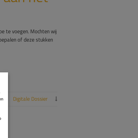
toe te voegen. Mochten wij
 bepalen of deze stukken
p
Digitale Dossier
en


p