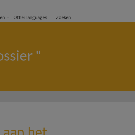
gen
Other languages
Zoeken
ossier "
 aan het