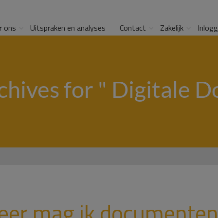
r ons
Uitspraken en analyses
Contact
Zakelijk
Inlog
hives for " Digitale D
eer mag ik documenten