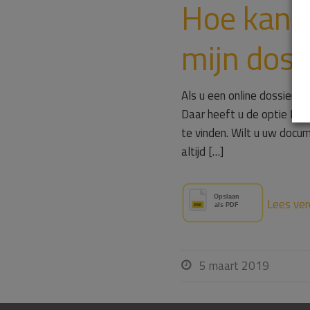
Hoe kan 
mijn doss
Als u een online dossier 
Daar heeft u de optie Do
te vinden. Wilt u uw docu
altijd […]
Lees ver
5 maart 2019
