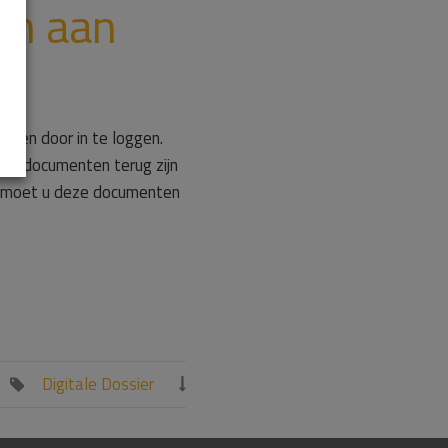
en aan
doen door in te loggen.
ze documenten terug zijn
an moet u deze documenten
Digitale Dossier

