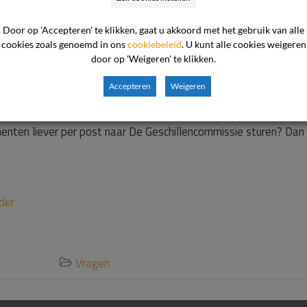
ik documenten toevoeg
Door op 'Accepteren' te klikken, gaat u akkoord met het gebruik van alle
ier?
cookies zoals genoemd in ons
cookiebeleid
. U kunt alle cookies weigeren
door op 'Weigeren' te klikken.
Accepteren
Weigeren
heeft aangemaakt, kunt u zelf documenten toevoegen. Dit kunt u 
cument toevoegen. Na het toevoegen duurt het even voordat de
menten liever per post naar De Geschillencommissie sturen? D
der
Vragen
