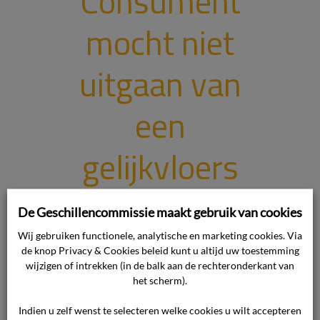
Consument
mocht niet
uitgaan van
een
gelijkvloers
appartement
De Geschillencommissie maakt gebruik van cookies
Wij gebruiken functionele, analytische en marketing cookies. Via
Waar gaat de uitspraak over? De
de knop Privacy & Cookies beleid kunt u altijd uw toestemming
uitspraak gaat over een
wijzigen of intrekken (in de balk aan de rechteronderkant van
het scherm).
overeenkomst tussen consument en
ondernemer. Het geschil betreft de
Indien u zelf wenst te selecteren welke cookies u wilt accepteren