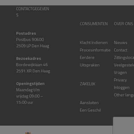
CONTACTGEGEVEN
S
CONSUMENTEN
OVER ONS
Postadres
Postbus 90600
Klacht Indienen
Nieuws
2509 LP Den Haag
Procesinformatie
Contact
Eerdere
Zittingsloc
Bezoekadres
Bordewijklaan 46
Uitspraken
Veelgestel
2591 XR Den Haag
Vragen
Privacy
Openingstijden
ZAKELIJK
Inloggen
Maandag t/m
Other lang
vrijdag 09:00 –
15:00 uur
Aansluiten
Een Geschil