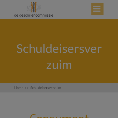

Schuldeisersver
zuim
Home
>>
Schuldeisersverzuim