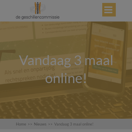

Vandaag 3 maal
online!
Home
>>
Nieuws
>>
Vandaag 3 maal online!