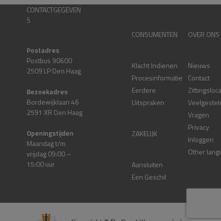
CONTACTGEGEVEN
S
CONSUMENTEN
OVER ONS
Postadres
Postbus 90600
Klacht Indienen
Nieuws
2509 LP Den Haag
Procesinformatie
Contact
Eerdere
Zittingsloc
Bezoekadres
Bordewijklaan 46
Uitspraken
Veelgestel
2591 XR Den Haag
Vragen
Privacy
Openingstijden
ZAKELIJK
Inloggen
Maandag t/m
Other lang
vrijdag 09:00 –
15:00 uur
Aansluiten
Een Geschil