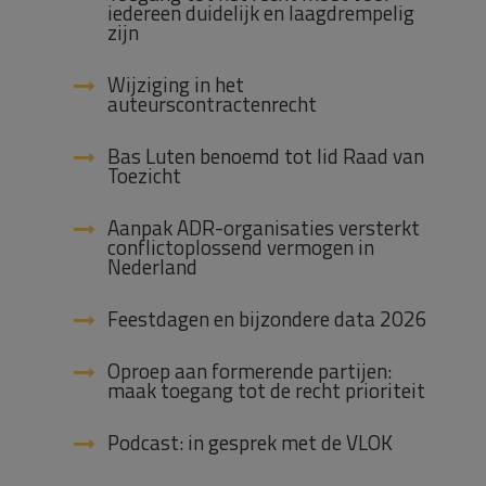
iedereen duidelijk en laagdrempelig
zijn
Wijziging in het
auteurscontractenrecht
Bas Luten benoemd tot lid Raad van
Toezicht
Aanpak ADR-organisaties versterkt
conflictoplossend vermogen in
Nederland
Feestdagen en bijzondere data 2026
Oproep aan formerende partijen:
maak toegang tot de recht prioriteit
Podcast: in gesprek met de VLOK