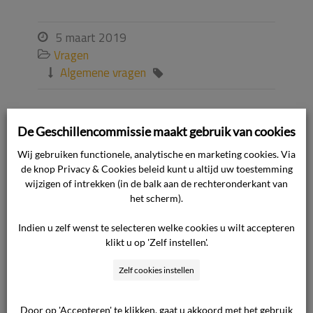
5 maart 2019

Vragen

Algemene vragen


Ook interessant voor u
De Geschillencommissie maakt gebruik van cookies
Wij gebruiken functionele, analytische en marketing cookies. Via
de knop Privacy & Cookies beleid kunt u altijd uw toestemming
Waarom is de zitting niet openbaar?
wijzigen of intrekken (in de balk aan de rechteronderkant van
het scherm).
Waarom staan er geen namen in de
uitspraken op de website?
Indien u zelf wenst te selecteren welke cookies u wilt accepteren
klikt u op 'Zelf instellen'.
Kan ik als ondernemer een klacht
tegen een cliënt indienen?
Zelf cookies instellen
Ik vul het formulier liever in op
Door op 'Accepteren' te klikken, gaat u akkoord met het gebruik