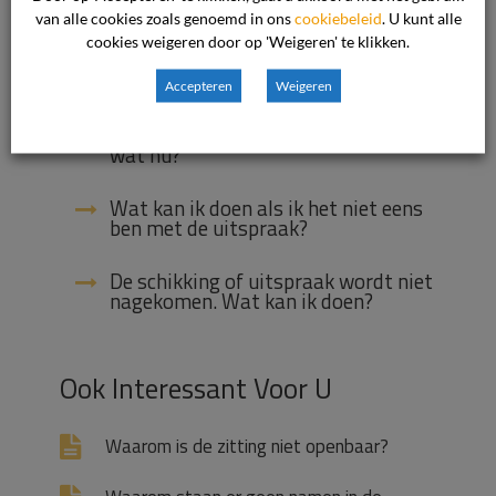
papier, kan dat?
van alle cookies zoals genoemd in ons
cookiebeleid
. U kunt alle
cookies weigeren door op 'Weigeren' te klikken.
Wat is een gemachtigde en hoe meld
ik dit?
Accepteren
Weigeren
Er staat een fout in de uitspraak,
wat nu?
Wat kan ik doen als ik het niet eens
ben met de uitspraak?
De schikking of uitspraak wordt niet
nagekomen. Wat kan ik doen?
Ook Interessant Voor U
Waarom is de zitting niet openbaar?