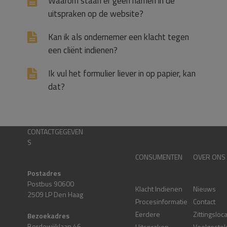
Waarom staan er geen namen in de
uitspraken op de website?
Kan ik als ondernemer een klacht tegen
een cliënt indienen?
Ik vul het formulier liever in op papier, kan
dat?
CONTACTGEGEVEN
S
CONSUMENTEN
OVER ONS
Postadres
Postbus 90600
Klacht Indienen
Nieuws
2509 LP Den Haag
Procesinformatie
Contact
Eerdere
Zittingsloc
Bezoekadres
Bordewijklaan 46
Uitspraken
Veelgestel