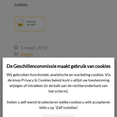
zoeken.
5 maart 2019

Vragen

Klacht Indienen


De Geschillencommissie maakt gebruik van cookies
Wij gebruiken functionele, analytische en marketing cookies. Via
Ook interessant voor u
de knop Privacy & Cookies beleid kunt u altijd uw toestemming
wijzigen of intrekken (in de balk aan de rechteronderkant van
het scherm).
Waarom is de zitting niet openbaar?
Indien u zelf wenst te selecteren welke cookies u wilt accepteren
klikt u op 'Zelf instellen'.
Waarom staan er geen namen in de