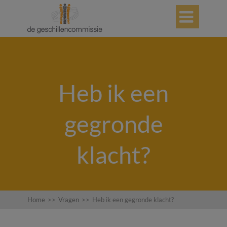

Heb ik een
gegronde
klacht?
Home
>>
Vragen
>>
Heb ik een gegronde klacht?