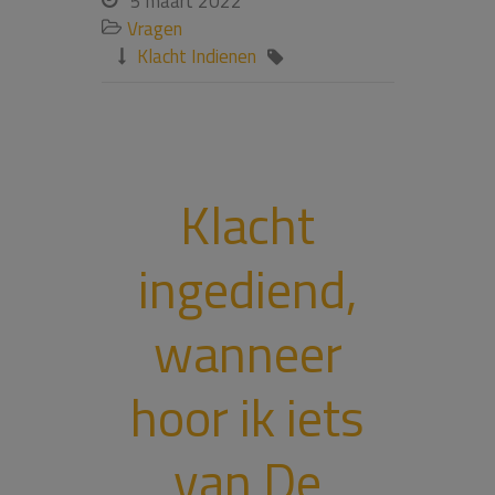
5 maart 2022
Vragen

Klacht Indienen


Klacht
ingediend,
wanneer
hoor ik iets
van De