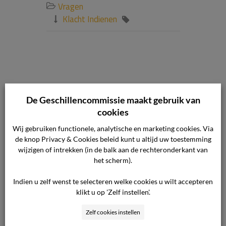
Vragen

Klacht Indienen


Kan iemand
De Geschillencommissie maakt gebruik van
cookies
anders voor
Wij gebruiken functionele, analytische en marketing cookies. Via
de knop Privacy & Cookies beleid kunt u altijd uw toestemming
mij de klacht
wijzigen of intrekken (in de balk aan de rechteronderkant van
het scherm).
indienen?
Indien u zelf wenst te selecteren welke cookies u wilt accepteren
klikt u op 'Zelf instellen'.
Ja, als u wilt, kan iemand u
Zelf cookies instellen
vertegenwoordigen tijdens de