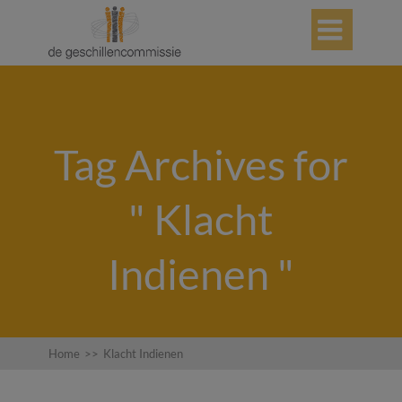

Tag Archives for
" Klacht
Indienen "
Home
>>
Klacht Indienen