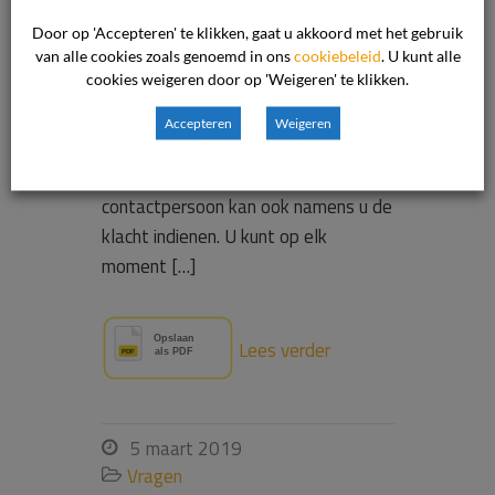
procedure. U kunt kiezen wie de
Door op 'Accepteren' te klikken, gaat u akkoord met het gebruik
contactpersoon is tijdens de
van alle cookies zoals genoemd in ons
cookiebeleid
. U kunt alle
cookies weigeren door op 'Weigeren' te klikken.
procedure. Dient u zelf de klacht in,
dan kunt u op het klachtenformulier
Accepteren
Weigeren
de naam en contactgegevens van uw
contactpersoon invullen. De
contactpersoon kan ook namens u de
klacht indienen. U kunt op elk
moment […]
Lees verder
5 maart 2019

Vragen
