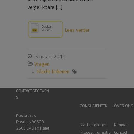
vergelijkbare […]
Lees verder
5 maart 2019

Vragen

Klacht Indienen


CONTACTGEGEVEN
S
CONSUMENTEN
OVER ONS
Postadres
Postbus 90600
Klacht Indienen
Nieuws
2509 LP Den Haag
Procesinformatie
Contact