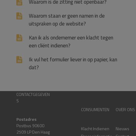
Waarom is de zitting niet openbaar?
Waarom staan er geen namen in de
uitspraken op de website?
Kan ik als ondernemer een klacht tegen
een cliënt indienen?
Ik vul het formulier liever in op papier, kan
dat?
CONTACTGEGEVEN
S
CONSUMENTEN
OVER ONS
Postadres
Postbus 90600
Klacht Indienen
Nieuws
2509 LP Den Haag