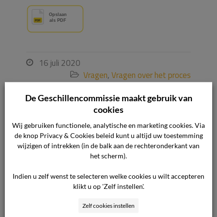
16 juli 2020

Vragen
,
Vragen over het proces

De Geschillencommissie maakt gebruik van
Ook interessant voor u
cookies
Wij gebruiken functionele, analytische en marketing cookies. Via
de knop Privacy & Cookies beleid kunt u altijd uw toestemming
wijzigen of intrekken (in de balk aan de rechteronderkant van
Waarom is de zitting niet openbaar?
het scherm).
Waarom staan er geen namen in de
Indien u zelf wenst te selecteren welke cookies u wilt accepteren
uitspraken op de website?
klikt u op 'Zelf instellen'.
Kan ik als ondernemer een klacht
Zelf cookies instellen
tegen een cliënt indienen?