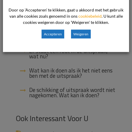
Door op 'Accepteren' te klikken, gaat u akkoord met het gebruik
Ik vul het formulier liever in op
van alle cookies zoals genoemd in ons
papier, kan dat?
cookiebeleid
. U kunt alle
cookies weigeren door op 'Weigeren' te klikken.
Wat is een gemachtigde en hoe meld
Accepteren
Weigeren
ik dit?
Er staat een fout in de uitspraak,
wat nu?
Wat kan ik doen als ik het niet eens
ben met de uitspraak?
De schikking of uitspraak wordt niet
nagekomen. Wat kan ik doen?
Ook Interessant Voor U