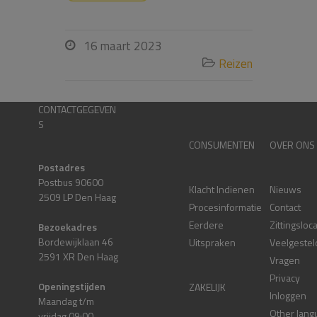
16 maart 2023

Reizen

CONTACTGEGEVEN
S
CONSUMENTEN
OVER ONS
Postadres
Postbus 90600
Klacht Indienen
Nieuws
2509 LP Den Haag
Procesinformatie
Contact
Eerdere
Zittingsloc
Bezoekadres
Bordewijklaan 46
Uitspraken
Veelgestel
2591 XR Den Haag
Vragen
Privacy
Openingstijden
ZAKELIJK
Inloggen
Maandag t/m
Other lang
vrijdag 09:00 –