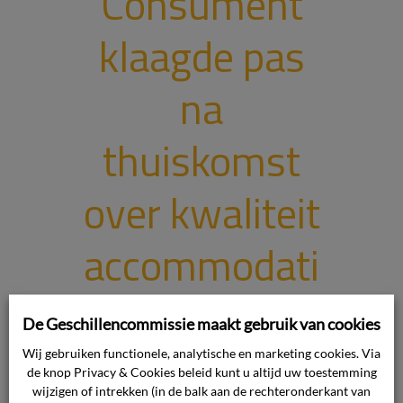
Consument
klaagde pas
na
thuiskomst
over kwaliteit
accommodati
e
De Geschillencommissie maakt gebruik van cookies
Wij gebruiken functionele, analytische en marketing cookies. Via
Waar gaat de uitspraak over? De
de knop Privacy & Cookies beleid kunt u altijd uw toestemming
consument heeft meerdere klachten
wijzigen of intrekken (in de balk aan de rechteronderkant van