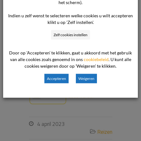
het scherm).
over de kwaliteit van de geboekte
accommodatie. De ondernemer voert
Indien u zelf wenst te selecteren welke cookies u wilt accepteren
aan dat de consument niet heeft
klikt u op 'Zelf instellen'.
geklaagd bij de ondernemer. Door de
Zelf cookies instellen
klachten niet te melden heeft de
consument de ondernemer de
Door op 'Accepteren' te klikken, gaat u akkoord met het gebruik
mogelijkheid ontnomen om de
van alle cookies zoals genoemd in ons
cookiebeleid
. U kunt alle
klachten op te lossen. De klacht is
cookies weigeren door op 'Weigeren' te klikken.
derhalve ongegrond. […]
Accepteren
Weigeren
Lees verder
4 april 2023

Reizen
