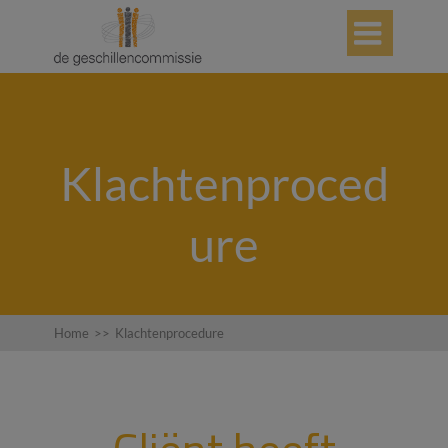

Klachtenproced
ure
Home
>>
Klachtenprocedure