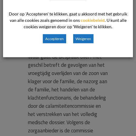
dossier
Door op 'Accepteren' te klikken, gaat u akkoord met het gebruik
overleggen
van alle cookies zoals genoemd in ons
cookiebeleid
. U kunt alle
cookies weigeren door op 'Weigeren' te klikken.
aan familie
Accepteren
Weigeren
Waar gaat de uitspraak over? Het
geschil betreft de gevolgen van het
vroegtijdig overlijden van de zoon van
klager voor de familie, de nazorg aan
de familie, het handelen van de
klachtenfunctionaris, de behandeling
door de calamiteitencommissie en
het verstrekken van het volledig
medische dossier. Volgens de
zorgaanbieder is de commissie