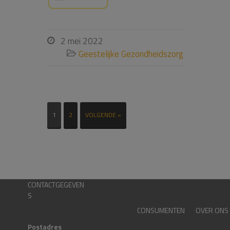
2 mei 2022

Geestelijke Gezondheidszorg

1
2
VOLGENDE »
CONTACTGEGEVEN
S
CONSUMENTEN
OVER ONS
Postadres