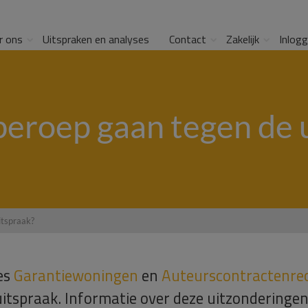
r ons
Uitspraken en analyses
Contact
Zakelijk
Inlog
 beroep gaan tegen de 
itspraak?
ies
Garantiewoningen
en
Auteurscontractenre
uitspraak. Informatie over deze uitzonderinge