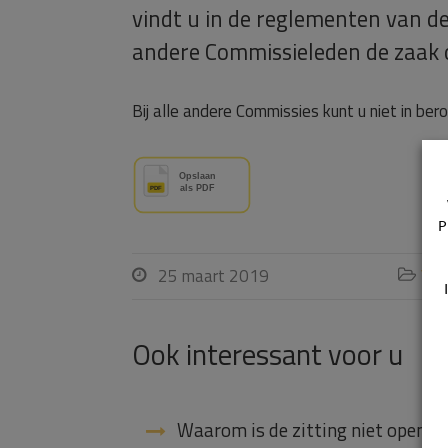
vindt u in de reglementen van de
andere Commissieleden de zaak 
Bij alle andere Commissies kunt u niet in be
P
25 maart 2019
Vra


Ook interessant voor u
Waarom is de zitting niet openba