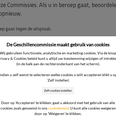
ze Commissies. Als u in beroep gaat, beoordel
opnieuw.
roep gaan tegen de uitspraak.
De Geschillencommissie maakt gebruik van cookies
Wij gebruiken functionele, analytische en marketing cookies. Via de kno
rivacy & Cookies beleid kunt u altijd uw toestemming wijzigen of intrekk
(in de balk aan de rechteronderkant van het scherm).
gen
vragen over het proce

Indien u zelf wenst te selecteren welke cookies u wilt accepteren klikt u o
'Zelf instellen'.
Zelf cookies instellen
Door op 'Accepteren' te klikken, gaat u akkoord met het gebruik van alle
cookies zoals genoemd in ons
cookiebeleid
. U kunt alle cookies weigeren
ar?
Waarom staan er geen namen in de
door op 'Weigeren' te klikken.