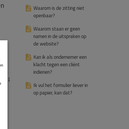
en
Waarom is de zitting niet
openbaar?
Waarom staan er geen
namen in de uitspraken op
de website?
Kan ik als ondernemer een
p
klacht tegen een cliënt
en
indienen?
s

p
Ik vul het formulier liever in
op papier, kan dat?