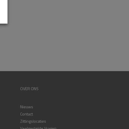
OVER ONS
Nieuws
Contact
Zittingslocaties
Veelgestelde Vragen