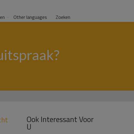
gen
Other languages
Zoeken
uitspraak?
Ook Interessant Voor
cht
U
n