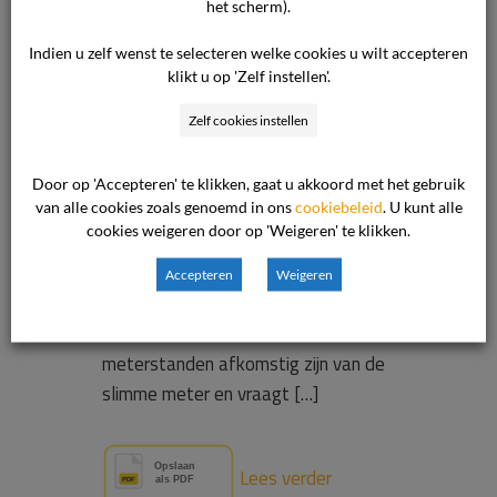
jaarnota
het scherm).
Indien u zelf wenst te selecteren welke cookies u wilt accepteren
klikt u op 'Zelf instellen'.
Waar gaat de uitspraak over? De
consument betwist een jaarnota van
Zelf cookies instellen
27 augustus 2025, waarin €
1.569,68 extra kosten over het
Door op 'Accepteren' te klikken, gaat u akkoord met het gebruik
van alle cookies zoals genoemd in ons
cookiebeleid
. U kunt alle
afgelopen jaar worden berekend en
cookies weigeren door op 'Weigeren' te klikken.
het maandbedrag stijgt van € 267,-
naar € 417,-. Vooral het
Accepteren
Weigeren
stroomverbruik vindt hij onjuist. De
ondernemer stelt dat de
meterstanden afkomstig zijn van de
slimme meter en vraagt […]
Lees verder