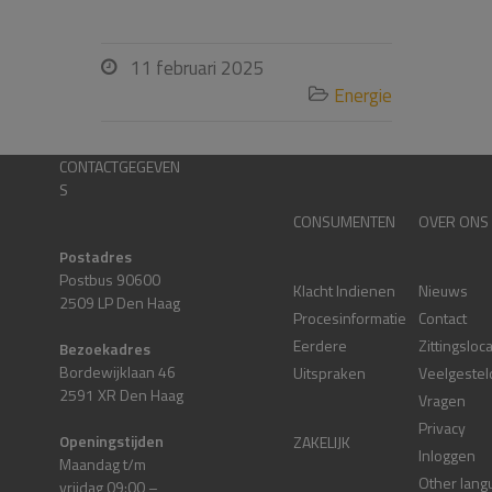
11 februari 2025

Energie

CONTACTGEGEVEN
S
CONSUMENTEN
OVER ONS
Postadres
Postbus 90600
Klacht Indienen
Nieuws
2509 LP Den Haag
Procesinformatie
Contact
Eerdere
Zittingsloc
Bezoekadres
Bordewijklaan 46
Uitspraken
Veelgestel
2591 XR Den Haag
Vragen
Privacy
Openingstijden
ZAKELIJK
Inloggen
Maandag t/m
Other lang
vrijdag 09:00 –