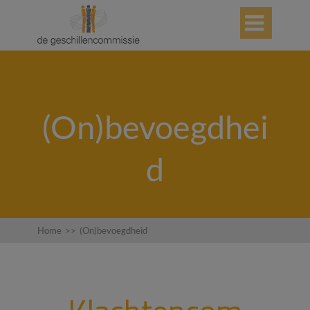

(On)bevoegdhei
d
Home
>>
(On)bevoegdheid