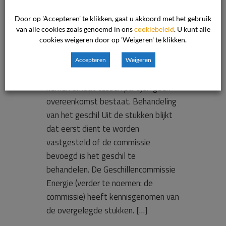
van de
Door op 'Accepteren' te klikken, gaat u akkoord met het gebruik
commissie
van alle cookies zoals genoemd in ons
cookiebeleid
. U kunt alle
cookies weigeren door op 'Weigeren' te klikken.
Samenvatting De commissie is niet
Accepteren
Weigeren
bevoegd van het geschil kennis te
nemen omdat tussen partijen geen
overeenkomst bestaat. Behandeling
van het geschil Uit de stukken blijkt
dat eerst dient te worden
vastgesteld of de commissie
bevoegd is het geschil te
behandelen. De Geschillencommissie
Energie (verder te noemen: de
commissie) heeft kennisgenomen van
de overgelegde stukken. […]