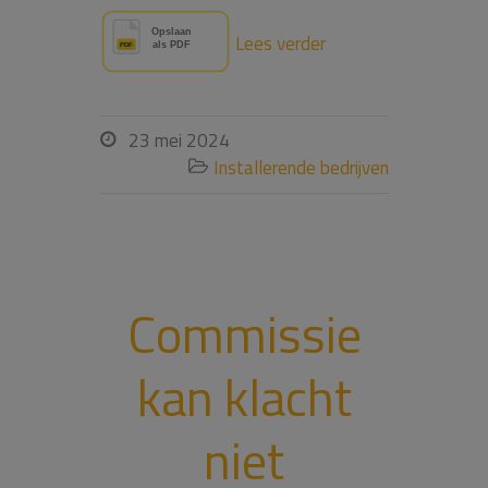
Lees verder
23 mei 2024

Installerende bedrijven

Commissie
kan klacht
niet