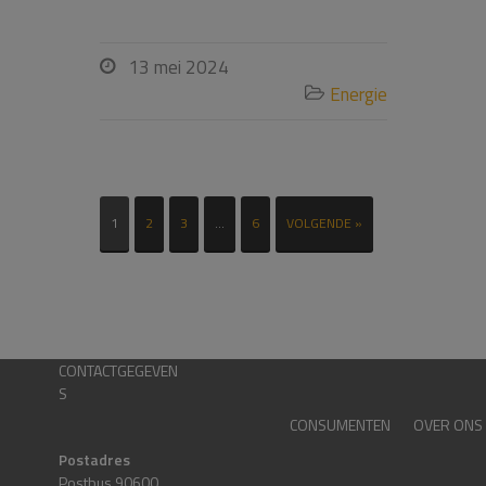
13 mei 2024

Energie

1
2
3
…
6
VOLGENDE »
CONTACTGEGEVEN
S
CONSUMENTEN
OVER ONS
Postadres
Postbus 90600