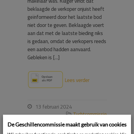
makelaar was. Klager vindt dat
beklaagde de verkoper onjuist heeft
geïnformeerd door het laatste bod
niet door te geven. Beklaagde voert
aan dat met de laatste bieding niks
is gedaan, omdat de verkopers reeds
een aanbod hadden aanvaard.
Gebleken is […]
Lees verder
13 februari 2024

Tuchtcommissie

Vastgoedprofessionals
De Geschillencommissie maakt gebruik van cookies