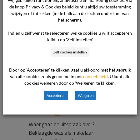
Wij gebruiken functionele, analytische en marketing cookies. Via
de knop Privacy & Cookies beleid kunt u altijd uw toestemming
wijzigen of intrekken (in de balk aan de rechteronderkant van
het scherm).
Beklaagde
Indien u zelf wenst te selecteren welke cookies u wilt accepteren
klikt u op 'Zelf instellen'.
heeft woning
Zelf cookies instellen
niet conform
Door op 'Accepteren' te klikken, gaat u akkoord met het gebruik
van alle cookies zoals genoemd in ons
cookiebeleid
. U kunt alle
Meetinstructi
cookies weigeren door op 'Weigeren' te klikken.
Accepteren
Weigeren
e ingemeten
Waar gaat de uitspraak over?
Beklaagde was als makelaar