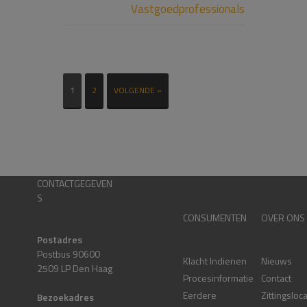
Vastgoedprofessionals
1
2
VOLGENDE »
CONTACTGEGEVEN
S
CONSUMENTEN
OVER ONS
Postadres
Postbus 90600
Klacht Indienen
Nieuws
2509 LP Den Haag
Procesinformatie
Contact
Eerdere
Zittingsloc
Bezoekadres