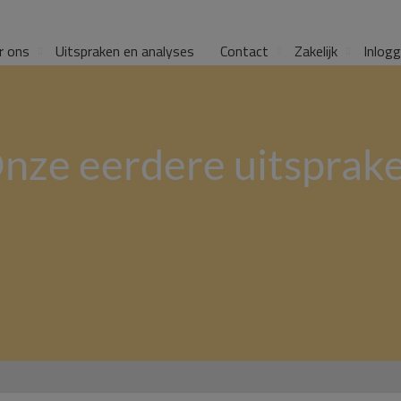
r ons
Uitspraken en analyses
Contact
Zakelijk
Inlog
nze eerdere uitsprak