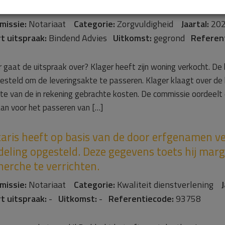
aris heeft onvoldoende onderzoek gedaan
missie:
Notariaat
Categorie:
Zorgvuldigheid
Jaartal:
20
t uitspraak:
Bindend Advies
Uitkomst:
gegrond
Referen
 gaat de uitspraak over? Klager heeft zijn woning verkocht. De
esteld om de leveringsakte te passeren. Klager klaagt over de 
te van de in rekening gebrachte kosten. De commissie oordeelt
an voor het passeren van […]
aris heeft op basis van de door erfgenamen v
deling opgesteld. Deze gegevens toets hij margin
herche te verrichten.
missie:
Notariaat
Categorie:
Kwaliteit dienstverlening
J
t uitspraak:
-
Uitkomst:
-
Referentiecode:
93758