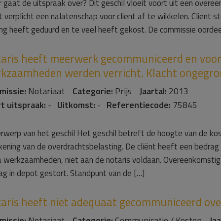
 gaat de uitspraak over? Dit geschil vloeit voort uit een overee
 verplicht een nalatenschap voor client af te wikkelen. Client 
ang heeft geduurd en te veel heeft gekost. De commissie oordeelt
aris heeft meerwerk gecommuniceerd en voor cl
kzaamheden werden verricht. Klacht ongegro
missie:
Notariaat
Categorie:
Prijs
Jaartal:
2013
t uitspraak:
-
Uitkomst:
-
Referentiecode:
75845
rwerp van het geschil Het geschil betreft de hoogte van de k
kening van de overdrachtsbelasting. De cliënt heeft een bedra
a werkzaamheden, niet aan de notaris voldaan. Overeenkomstig 
ag in depot gestort. Standpunt van de […]
aris heeft niet adequaat gecommuniceerd ove
missie:
Notariaat
Categorie:
Communicatie / Kosten
Jaa