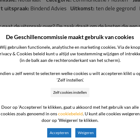
t uitspraak:
Bindend Advies
Uitkomst:
ten dele gegrond
 gaat de uitspraak over? De zaak draait om de kosten die een not
t. De cliënt is het niet eens met de nota van de notaris, omdat 
De Geschillencommissie maakt gebruik van cookies
rte stond. Ze beweert dat er geen communicatie was over ext
Wij gebruiken functionele, analytische en marketing cookies. Via de kno
rivacy & Cookies beleid kunt u altijd uw toestemming wijzigen of intrekk
aris heeft onjuist geadviseerd over (belastingv
(in de balk aan de rechteronderkant van het scherm).
missie:
Notariaat
Categorie:
Declaratie
Jaartal:
2025
Indien u zelf wenst te selecteren welke cookies u wilt accepteren klikt u o
'Zelf instellen'.
t uitspraak:
Bindend Advies
Uitkomst:
gegrond
Referen
Zelf cookies instellen
 gaat de uitspraak over? Het geschil betrof de kwaliteit van de 
om een akte van schenking die in 2020 was opgesteld. De cliënte
Door op 'Accepteren' te klikken, gaat u akkoord met het gebruik van alle
cookies zoals genoemd in ons
cookiebeleid
. U kunt alle cookies weigeren
nken aan haar dochter, maar moest uiteindelijk € 4.583,- aan sc
door op 'Weigeren' te klikken.
taris haar onjuist heeft […]
Accepteren
Weigeren