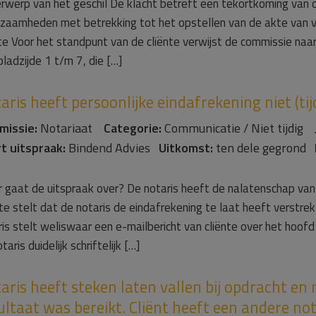
rwerp van het geschil De klacht betreft een tekortkoming van de 
zaamheden met betrekking tot het opstellen van de akte van v
nte Voor het standpunt van de cliënte verwijst de commissie na
bladzijde 1 t/m 7, die […]
aris heeft persoonlijke eindafrekening niet (tij
missie:
Notariaat
Categorie:
Communicatie / Niet tijdig
t uitspraak:
Bindend Advies
Uitkomst:
ten dele gegrond
 gaat de uitspraak over? De notaris heeft de nalatenschap van 
nte stelt dat de notaris de eindafrekening te laat heeft verstre
ris stelt weliswaar een e-mailbericht van cliënte over het hoofd
taris duidelijk schriftelijk […]
aris heeft steken laten vallen bij opdracht en 
ultaat was bereikt. Cliënt heeft een andere no