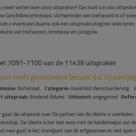
 u meer weten over onze uitspraken? Dan kunt u in ons uitsprak
rse Geschillencommissies. Vul hieronder een trefwoord in of sel
kunt u eventueel daarna ook een uitspraakcategorie selecteren.
inatie van trefwoord, commissie en categorie.
iet
7091-7100
van de 11438 uitspraken
aris heeft gemotiveerd betwist dat hij partijdig
missie:
Notariaat
Categorie:
Kwaliteit dienstverlening
J
t uitspraak:
Bindend Advies
Uitkomst:
ongegrond
Refer
 gaat de uitspraak over De partner van de cliënte is overleden.
enschap. De cliënte is het niet eens met de handelswijze van de no
eel mee gaat in het standpunt van de erfgenamen en niet open 