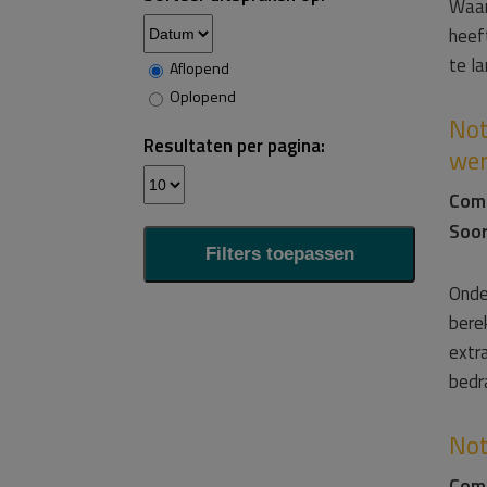
Waar
heeft
te l
Aflopend
Oplopend
Not
Resultaten per pagina:
wer
Com
Soor
Onde
bere
extr
bedr
Not
Com