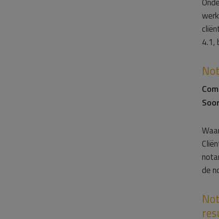
Onde
werk
clië
4.1, 
Not
Com
Soor
Waar
Clië
nota
de no
Not
res