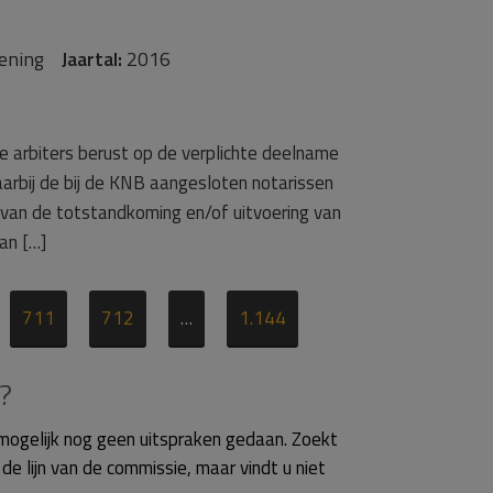
rlening
Jaartal:
2016
e arbiters berust op de verplichte deelname
aarbij de bij de KNB aangesloten notarissen
g van de totstandkoming en/of uitvoering van
aan […]
711
712
…
1.144
?
mogelijk nog geen uitspraken gedaan. Zoekt
e lijn van de commissie, maar vindt u niet