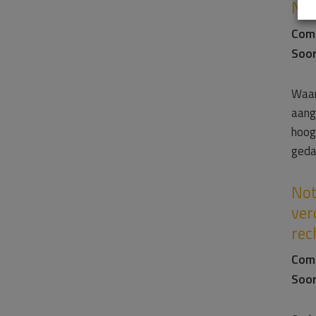
Not
Com
Soor
Waar
aang
hoog
geda
Not
ver
rec
Com
Soor