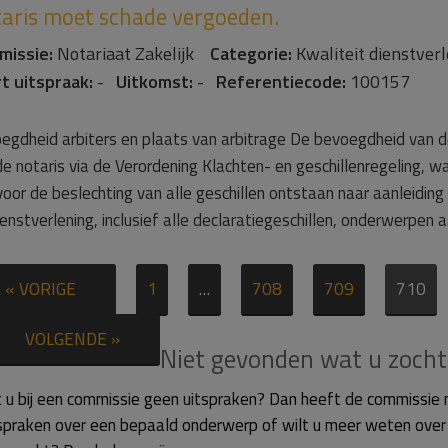
aris moet schade vergoeden.
missie:
Notariaat Zakelijk
Categorie:
Kwaliteit dienstve
t uitspraak:
-
Uitkomst:
-
Referentiecode:
100157
egdheid arbiters en plaats van arbitrage De bevoegdheid van d
de notaris via de Verordening Klachten- en geschillenregeling, w
 voor de beslechting van alle geschillen ontstaan naar aanleidin
enstverlening, inclusief alle declaratiegeschillen, onderwerpen 
« VORIGE
1
…
708
709
710
VOLGENDE »
Niet gevonden wat u zocht
t u bij een commissie geen uitspraken? Dan heeft de commissie 
tspraken over een bepaald onderwerp of wilt u meer weten over d