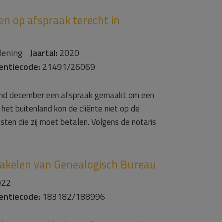
en op afspraak terecht in
erlening
Jaartal:
2020
entiecode:
21491/26069
 eind december een afspraak gemaakt om een
et buitenland kon de cliënte niet op de
osten die zij moet betalen. Volgens de notaris
chakelen van Genealogisch Bureau
22
entiecode:
183182/188996