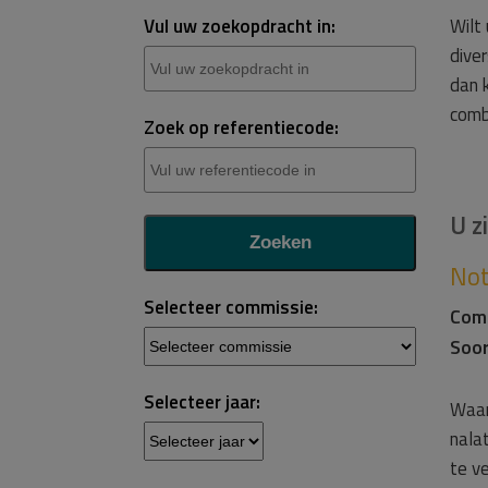
Vul uw zoekopdracht in:
Wilt
dive
dan 
comb
Zoek op referentiecode:
U z
Not
Selecteer commissie:
Com
Soor
Selecteer jaar:
Waar
nalat
te v