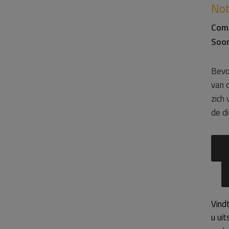
Not
Com
Soor
Bevo
van 
zich
de di
Vind
u ui