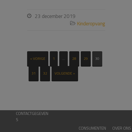
23 december 2019

Kinderopvang

« VORIGE
1
…
28
29
30
31
32
VOLGENDE »
CONTACTGEGEVEN
S
CONSUMENTEN
OVER ONS