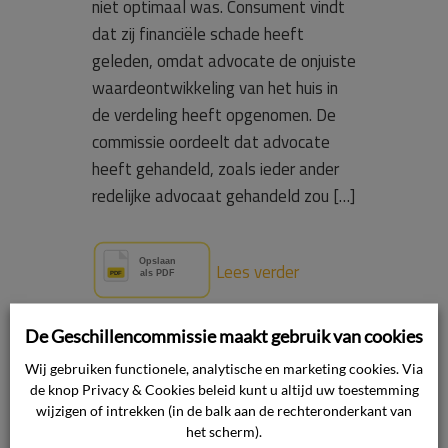
niet optimaal was. Consument vindt
dat zij financiële schade heeft
geleden, omdat advocate de onjuiste
waardeontwikkeling van het huis in
de verdeling heeft opgenomen. De
commissie oordeelt dat advocate
heeft gehandeld, zoals ieder ander
redelijke advocaat gehandeld zou […]
Lees verder
De Geschillencommissie maakt gebruik van cookies
29 september 2023

Wij gebruiken functionele, analytische en marketing cookies. Via
Advocatuur

de knop Privacy & Cookies beleid kunt u altijd uw toestemming
wijzigen of intrekken (in de balk aan de rechteronderkant van
het scherm).