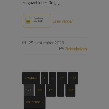
zorgaanbieder. De […]
Lees verder
25 september 2023

Ziekenhuizen

« VORIGE
1
…
171
172
173
174
175
…
302
VOLGENDE »