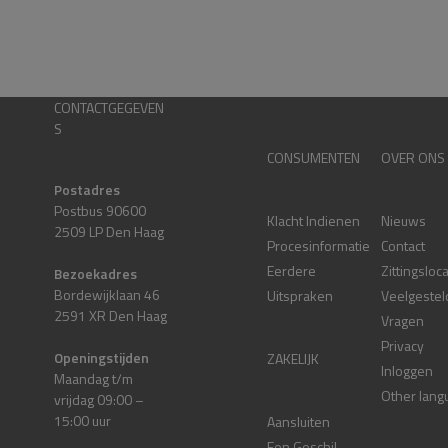
CONTACTGEGEVEN
S
CONSUMENTEN
OVER ONS
Postadres
Postbus 90600
Klacht Indienen
Nieuws
2509 LP Den Haag
Procesinformatie
Contact
Eerdere
Zittingsloc
Bezoekadres
Bordewijklaan 46
Uitspraken
Veelgestel
2591 XR Den Haag
Vragen
Privacy
Openingstijden
ZAKELIJK
Inloggen
Maandag t/m
Other lang
vrijdag 09:00 –
15:00 uur
Aansluiten
Een Geschil