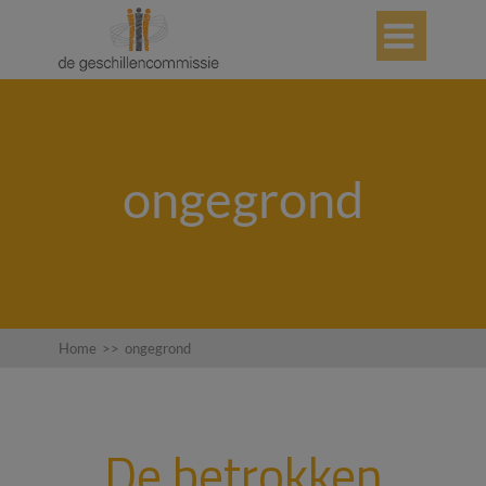

ongegrond
Home
>>
ongegrond
De betrokken