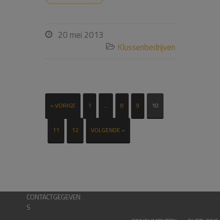
20 mei 2013

Klussenbedrijven

« VORIGE
1
…
8
9
10
11
12
VOLGENDE »
CONTACTGEGEVEN
S