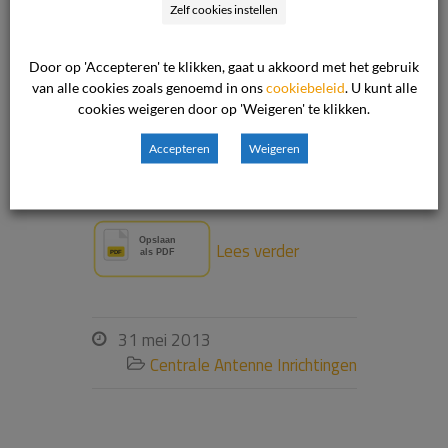
contractperiode een vaste
Zelf cookies instellen
contractprijs veranderen en verhogen
met circa 200%woekerverhoging op
Door op 'Accepteren' te klikken, gaat u akkoord met het gebruik
van alle cookies zoals genoemd in ons
cookiebeleid
. U kunt alle
standaard basisproduct, ver boven
cookies weigeren door op 'Weigeren' te klikken.
bekende prijsindexcijfers. Het
versturen van foutieve facturen. Het
Accepteren
Weigeren
zonder […]
Lees verder
31 mei 2013

Centrale Antenne Inrichtingen
