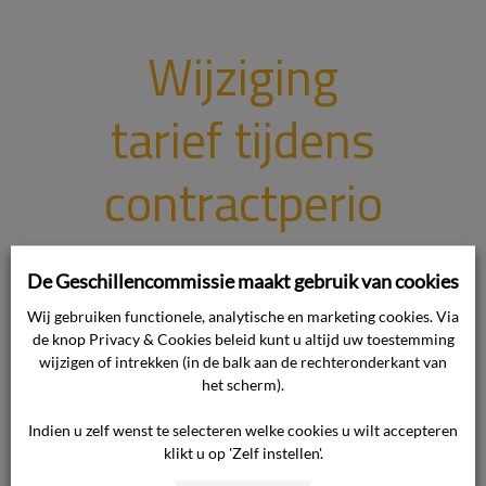
Wijziging
tarief tijdens
contractperio
de
De Geschillencommissie maakt gebruik van cookies
Wij gebruiken functionele, analytische en marketing cookies. Via
Onderwerp van het geschil Het
de knop Privacy & Cookies beleid kunt u altijd uw toestemming
geschil heeft betrekking op radio- en
wijzigen of intrekken (in de balk aan de rechteronderkant van
televisiesignalen. Standpunt van de
het scherm).
consument Het standpunt van de
Indien u zelf wenst te selecteren welke cookies u wilt accepteren
consument luidt in hoofdzaak als
klikt u op 'Zelf instellen'.
volgt. Gedurende de